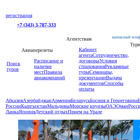
регистрация
+7 (343) 3-787-333
контактный телеф
Агентствам
Тур
Кабинет
Авиаперелеты
агента
Сотрудничество,
Расписание и
договоры
Условия
Поиск
наличие
страхования
Рекламные
туров
мест
Правила
туры
Семинары,
авиакомпаний
презентации
Выдача
документов
Способы
оплаты
Абхазия
Азербайджан
Армения
Беларусь
Босния и Герцеговина
России
Кыргызстан
Мальдивы
Морские круизы
ОАЭ
Оман
Росс
Ланка
Япония
Детский отдых
Прием на Урале