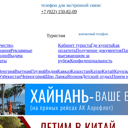
телефон для экстренной связи:
+7 (922) 150-82-09
контактный телефон:
Туристам
чество,
Кабинет туриста
Где купить
Как
вания
Рекламные
оплатить
Получение документов
Па
ации
Выдача
выезжающим за
аты
рубеж
Конфиденциальность
Венгрия
Вьетнам
Грузия
Индия
Кавказ
Казахстан
Катар
Китай
Круизы
Узбекистан
Черногория
Шри Ланка
Япония
Детский отдых
Прием н