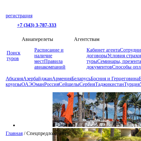
регистрация
+7 (343) 3-787-333
Авиаперелеты
Агентствам
Расписание и
Кабинет агента
Сотрудни
Поиск
наличие
договоры
Условия страхо
туров
мест
Правила
туры
Семинары, презент
авиакомпаний
документов
Способы опл
Абхазия
Азербайджан
Армения
Беларусь
Босния и Герцеговина
круизы
ОАЭ
Оман
Россия
Сейшелы
Сербия
Таджикистан
Турция
Главная
/
Спецпредложения