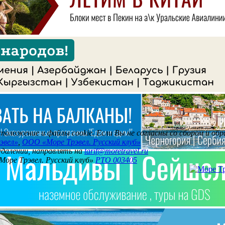
асположение и файлы cookie. Если Вы не согласны со сбором и о
эвел»
,
ООО «Море Трэвел. Русский клуб»
 удалении, направлять на
tarif@moretravel.ru
Море Трэвел. Русский клуб»
РТО 003405