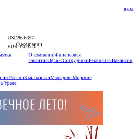
вход
USD
86.6857
О компании
EUR
100.0526
мятка
О компании
Финансовая
гарантия
Офисы
Сотрудники
Реквизиты
Вакансии
 по России
Кыргызстан
Мальдивы
Морские
а Урале