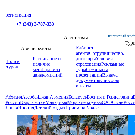
регистрация
+7 (343) 3-787-333
контактный телеф
Агентствам
Тур
Кабинет
Авиаперелеты
агента
Сотрудничество,
Расписание и
договоры
Условия
Поиск
наличие
страхования
Рекламные
туров
мест
Правила
туры
Семинары,
авиакомпаний
презентации
Выдача
документов
Способы
оплаты
Абхазия
Азербайджан
Армения
Беларусь
Босния и Герцеговина
России
Кыргызстан
Мальдивы
Морские круизы
ОАЭ
Оман
Росс
Ланка
Япония
Детский отдых
Прием на Урале