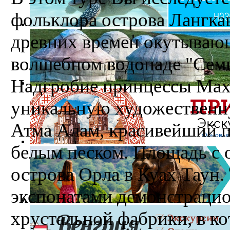
фольклора острова Лангкав
древних времен окутывающ
волшебном водопаде "Семь
Надгробие принцессы Махс
уникальную художественну
Атма Алам, красивейший п
белым песком. Площадь с 
острова Орла в Куах Таун.
экспонатами демонстрацио
хрустальной фабрики, в к