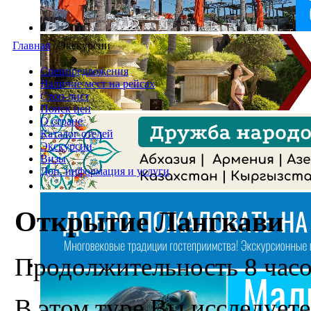
Главная
/
Экскурсии
Спецпредложения
Наличие мест на рейсах
Стоп-лист
Поиск цен
О стране
Каталог отелей
Экскурсии
Визы
Доп. информация и услуги
Открытие Лангкави
Продолжительность 8 час
В этом туре Вы исследует