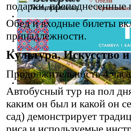
подарки, преподнесенные
Oбед и входные билеты в
принадлежности.
Культура, Искусство и
Продолжительность 4 часа
Автобусный тур на пол дня
каким он был и какой он с
сад) демонстрирует трад
риса и используемые инст