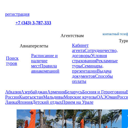
регистрация
+7 (343) 3-787-333
контактный телеф
Агентствам
Тур
Кабинет
Авиаперелеты
агента
Сотрудничество,
Расписание и
договоры
Условия
Поиск
наличие
страхования
Рекламные
туров
мест
Правила
туры
Семинары,
авиакомпаний
презентации
Выдача
документов
Способы
оплаты
Абхазия
Азербайджан
Армения
Беларусь
Босния и Герцеговина
России
Кыргызстан
Мальдивы
Морские круизы
ОАЭ
Оман
Росс
Ланка
Япония
Детский отдых
Прием на Урале