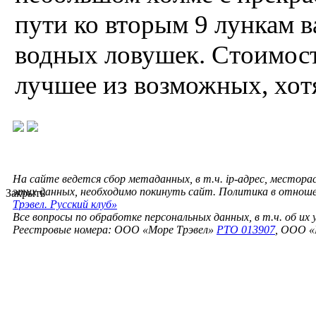
пути ко вторым 9 лункам в
водных ловушек. Стоимость
лучшее из возможных, хотя
На сайте ведется сбор метаданных, в т.ч. ip-адрес, местора
этих данных, необходимо покинуть сайт. Политика в отнош
Закрыть
Трэвел. Русский клуб»
Все вопросы по обработке персональных данных, в т.ч. об их
Реестровые номера: ООО «Море Трэвел»
РТО 013907
, ООО «