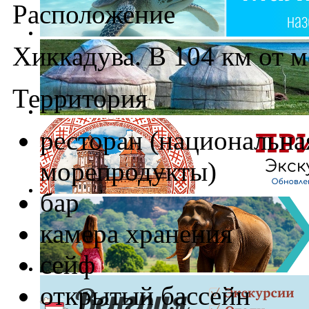
Расположение
Хиккадува. В 104 км от 
Территория
ресторан (национальна
морепродукты)
бар
камера хранения
сейф
открытый бассейн