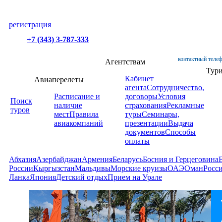
регистрация
+7 (343) 3-787-333
контактный телеф
Агентствам
Тур
Кабинет
Авиаперелеты
агента
Сотрудничество,
Расписание и
договоры
Условия
Поиск
наличие
страхования
Рекламные
туров
мест
Правила
туры
Семинары,
авиакомпаний
презентации
Выдача
документов
Способы
оплаты
Абхазия
Азербайджан
Армения
Беларусь
Босния и Герцеговина
России
Кыргызстан
Мальдивы
Морские круизы
ОАЭ
Оман
Росс
Ланка
Япония
Детский отдых
Прием на Урале