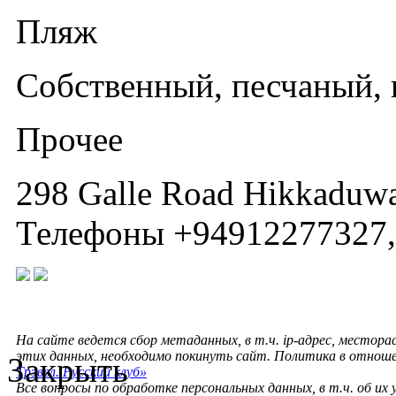
Пляж
Собственный, песчаный, 
Прочее
298 Galle Road Hikkaduwa
Телефоны +94912277327,
На сайте ведется сбор метаданных, в т.ч. ip-адрес, местора
этих данных, необходимо покинуть сайт. Политика в отнош
Закрыть
Трэвел. Русский клуб»
Все вопросы по обработке персональных данных, в т.ч. об их