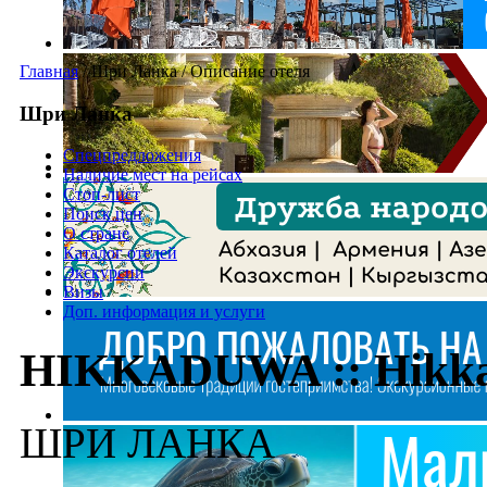
Главная
/
Шри Ланка
/
Описание отеля
Шри Ланка
Спецпредложения
Наличие мест на рейсах
Стоп-лист
Поиск цен
О стране
Каталог отелей
Экскурсии
Визы
Доп. информация и услуги
HIKKADUWA :: Hikka
ШРИ ЛАНКА