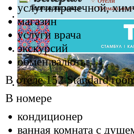
услуги прачечной, хим
магазин
услуги врача
экскурсий
обмен валюты
В отеле 152 Standard roo
В номере
кондиционер
ванная комната с душем