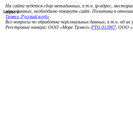
На сайте ведется сбор метаданных, в т.ч. ip-адрес, местора
этих данных, необходимо покинуть сайт. Политика в отнош
Закрыть
Трэвел. Русский клуб»
Все вопросы по обработке персональных данных, в т.ч. об их
Реестровые номера: ООО «Море Трэвел»
РТО 013907
, ООО «