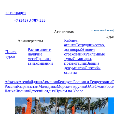
регистрация
+7 (343) 3-787-333
контактный телеф
Агентствам
Тур
Кабинет
Авиаперелеты
агента
Сотрудничество,
Расписание и
договоры
Условия
Поиск
наличие
страхования
Рекламные
туров
мест
Правила
туры
Семинары,
авиакомпаний
презентации
Выдача
документов
Способы
оплаты
Абхазия
Азербайджан
Армения
Беларусь
Босния и Герцеговина
России
Кыргызстан
Мальдивы
Морские круизы
ОАЭ
Оман
Росс
Ланка
Япония
Детский отдых
Прием на Урале