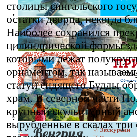
столицы сингальского госу
остатки дворца, некогда б
Наиболее сохранился прек
цилиндрической формы зда
которыми лежат полукругл
орнаментом, так называем
статуи сидящего Будды об
храм. В северной части П
крупный скульп­турный анс
вырубленные в скалах три