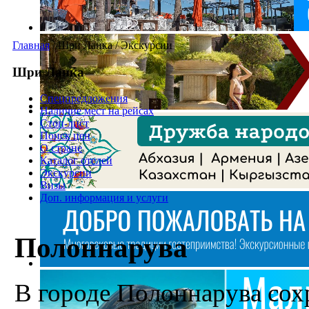
Главная
/
Шри Ланка
/
Экскурсии
Шри Ланка
Спецпредложения
Наличие мест на рейсах
Стоп-лист
Поиск цен
О стране
Каталог отелей
Экскурсии
Визы
Доп. информация и услуги
Полоннарува
В городе Полоннарува сох