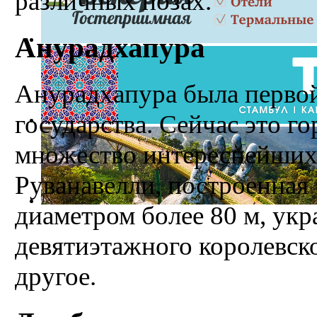
различных позах.
Анурадхапура
Анурадхапура была первой
государства. Сейчас это г
мно­жество интереснейших
Руванавелли, построенная во
диаметром более 80 м, ук
девятиэтажного королевск
другое.