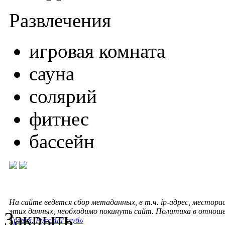
Развлечения
игровая комната
сауна
солярий
фитнес
бассейн
На сайте ведется сбор метаданных, в т.ч. ip-адрес, местора
этих данных, необходимо покинуть сайт. Политика в отнош
Закрыть
Трэвел. Русский клуб»