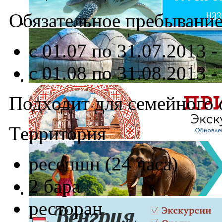
Обязательное пребывание 
с 01.07 по 31.07.2013 
с 01.08 по 31.08.2013 
Подходит для семейного 
Территория
ресепшн (24 часа)
2 бара
ресторан