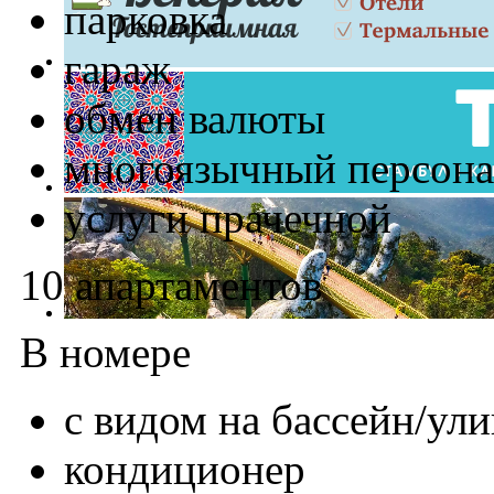
парковка
гараж
обмен валюты
многоязычный персона
услуги прачечной
10 апартаментов
В номере
с видом на бассейн/ули
кондиционер