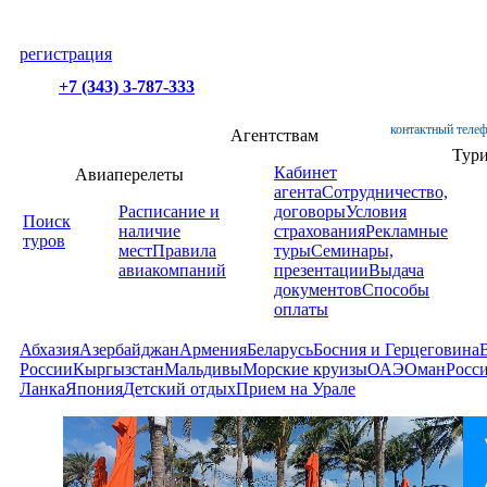
регистрация
+7 (343) 3-787-333
контактный телеф
Агентствам
Тур
Кабинет
Авиаперелеты
агента
Сотрудничество,
Расписание и
договоры
Условия
Поиск
наличие
страхования
Рекламные
туров
мест
Правила
туры
Семинары,
авиакомпаний
презентации
Выдача
документов
Способы
оплаты
Абхазия
Азербайджан
Армения
Беларусь
Босния и Герцеговина
России
Кыргызстан
Мальдивы
Морские круизы
ОАЭ
Оман
Росс
Ланка
Япония
Детский отдых
Прием на Урале