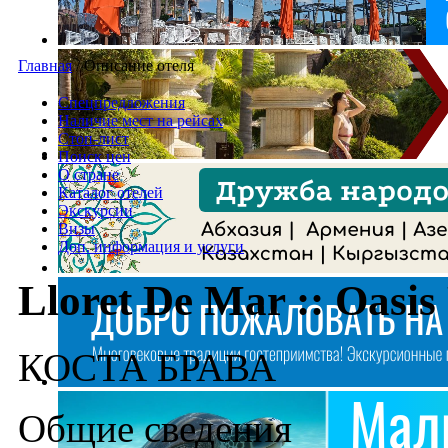
Главная
/
Описание отеля
Спецпредложения
Наличие мест на рейсах
Стоп-лист
Поиск цен
О стране
Каталог отелей
Экскурсии
Визы
Доп. информация и услуги
Lloret De Mar :: Oasis
КОСТА БРАВА
Общие сведения