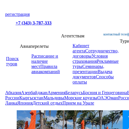
регистрация
+7 (343) 3-787-333
контактный телеф
Агентствам
Тур
Кабинет
Авиаперелеты
агента
Сотрудничество,
Расписание и
договоры
Условия
Поиск
наличие
страхования
Рекламные
туров
мест
Правила
туры
Семинары,
авиакомпаний
презентации
Выдача
документов
Способы
оплаты
Абхазия
Азербайджан
Армения
Беларусь
Босния и Герцеговина
России
Кыргызстан
Мальдивы
Морские круизы
ОАЭ
Оман
Росс
Ланка
Япония
Детский отдых
Прием на Урале