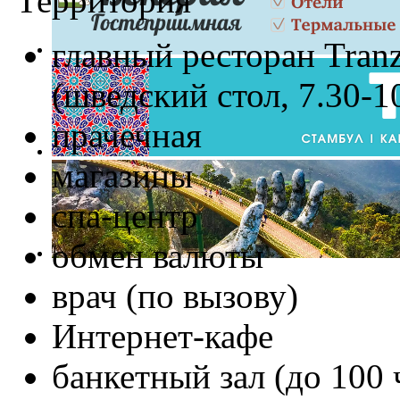
Территория
главный ресторан Tran
(шведский стол, 7.30-10
прачечная
магазины
спа-центр
обмен валюты
врач (по вызову)
Интернет-кафе
банкетный зал (до 100 