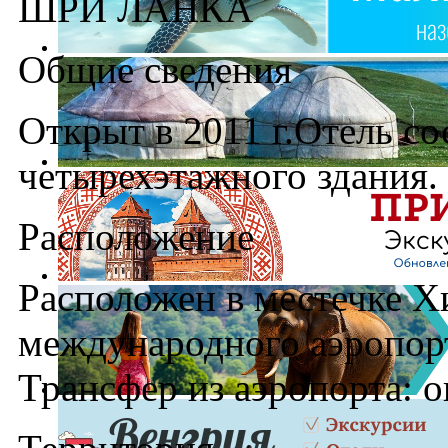
ШРИ ЛАНКА
Общие сведения
Открыт в 2011 г.Отель со
четырехэтажного здания.
Расположение
Расположен в местечке Хи
международного аэропорт
Трансфер из аэропорта: о