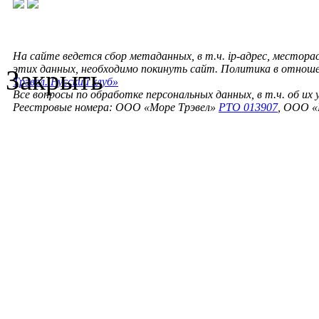
На сайте ведется сбор метаданных, в т.ч. ip-адрес, местора
этих данных, необходимо покинуть сайт. Политика в отнош
Закрыть
Трэвел. Русский клуб»
Все вопросы по обработке персональных данных, в т.ч. об их
Реестровые номера: ООО «Море Трэвел»
РТО 013907
, ООО «