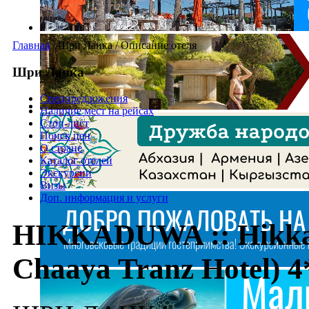
Главная
/
Шри Ланка
/
Описание отеля
Шри Ланка
Спецпредложения
Наличие мест на рейсах
Стоп-лист
Поиск цен
О стране
Каталог отелей
Экскурсии
Визы
Доп. информация и услуги
HIKKADUWA :: Hikka 
Chaaya Tranz Hotel) 4