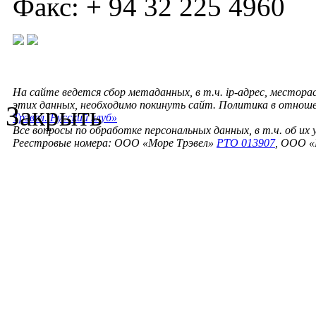
Факс: + 94 32 225 4960
На сайте ведется сбор метаданных, в т.ч. ip-адрес, местора
этих данных, необходимо покинуть сайт. Политика в отнош
Закрыть
Трэвел. Русский клуб»
Все вопросы по обработке персональных данных, в т.ч. об их
Реестровые номера: ООО «Море Трэвел»
РТО 013907
, ООО «