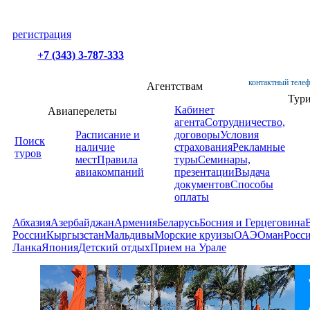
регистрация
+7 (343) 3-787-333
контактный телеф
Агентствам
Тур
Кабинет
Авиаперелеты
агента
Сотрудничество,
Расписание и
договоры
Условия
Поиск
наличие
страхования
Рекламные
туров
мест
Правила
туры
Семинары,
авиакомпаний
презентации
Выдача
документов
Способы
оплаты
Абхазия
Азербайджан
Армения
Беларусь
Босния и Герцеговина
России
Кыргызстан
Мальдивы
Морские круизы
ОАЭ
Оман
Росс
Ланка
Япония
Детский отдых
Прием на Урале