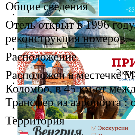
Общие сведения
Отель открыт в 1996 году
реконструкция номеров.
Расположение
Расположен в местечке Ма
Коломбо, в 45 км от меж
Трансфер из аэропорта : о
Территория