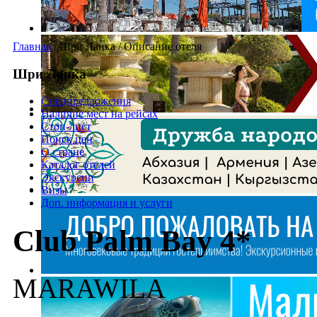
Главная
/
Шри Ланка
/
Описание отеля
Шри Ланка
Спецпредложения
Наличие мест на рейсах
Стоп-лист
Поиск цен
О стране
Каталог отелей
Экскурсии
Визы
Доп. информация и услуги
Club Palm Bay 4*
MARAWILA