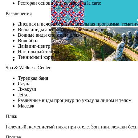
Ресторан основной и ресторан a la carte
Развлечения
Дневная и вечерняя развлекательная программа, тематич
Велосипеды аренда горных велосипедов
Водные виды спорта на пляже
Волейбол
Дайвинг-центр
Настольный теннис
Теннисный корт
Spa & Wellness Center
Турецкая баня
Сауна
Джакузи
Jet set
Различные виды процедур по уходу за лицом и телом
Массаж
Пляж
Галечный, каменистый пляж при отеле. Зонтики, лежаки беспл
Прочее