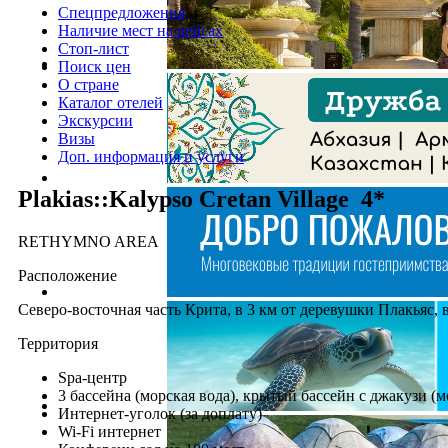
Спецпредложения
Наличие мест на рейсах
Стоп-лист
Поиск цен
О стране
Каталог отелей
Экскурсии
Визы
Доп. информация и услуги
Plakias::Kalypso Cretan Village 4*
RETHYMNO AREA
Расположение
Северо-восточная часть Крита, в 3 км от деревушки Плакьяс, в
Территория
Spa-центр
3 бассейна (морская вода), крытый бассейн с джакузи (м
Интернет-уголок (за доплату)
Wi-Fi интернет