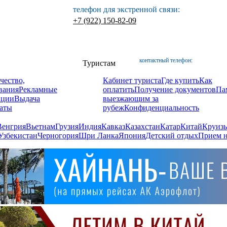
телефон для экстренной связи:
+7 (922) 150-82-09
контактный телефон:
Туристам
чество,
Кабинет туриста
Где купить
Как
вания
Рекламные
оплатить
Получение документов
Па
ации
Выдача
выезжающим за
аты
рубеж
Конфиденциальность
Венгрия
Вьетнам
Грузия
Индия
Кавказ
Казахстан
Катар
Китай
Круизы
Узбекистан
Черногория
Шри Ланка
Япония
Детский отдых
Прием н