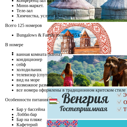
Конференц-зал на 180 мест.
Мини-маркет.
Теле-зал
Химчистка, услуги прачечной
Всего 125 номеров
Bungalows & Family rooms (~35 кв.м)
В номере
ванная комната (ванна)
кондиционер
сейф
холодильник
телевизор (спутниковые каналы)
вид на море
возможное размещение: 2-4 человека
все номера оформлены в традиционном критском стиле
Особенности питания
Бар у бассейна
Лобби-бар
Бар на пляже
Кафетерий