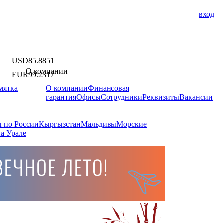
вход
USD
85.8851
О компании
EUR
99.2317
мятка
О компании
Финансовая
гарантия
Офисы
Сотрудники
Реквизиты
Вакансии
 по России
Кыргызстан
Мальдивы
Морские
а Урале