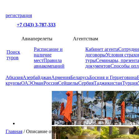
регистрация
+7 (343) 3-787-333
Авиаперелеты
Агентствам
Расписание и
Кабинет агента
Сотрудни
Поиск
наличие
договоры
Условия страхо
туров
мест
Правила
туры
Семинары, презент
авиакомпаний
документов
Способы опл
Абхазия
Азербайджан
Армения
Беларусь
Босния и Герцеговина
круизы
ОАЭ
Оман
Россия
Сейшелы
Сербия
Таджикистан
Турция
Главная
/
Описание отеля