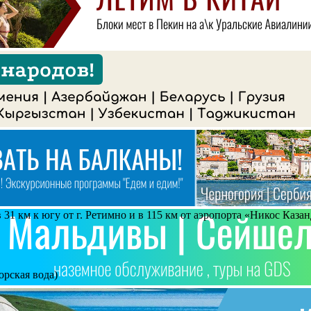
 31 км к югу от г. Ретимно и в 115 км от аэропорта «Никос Казан
орская вода)