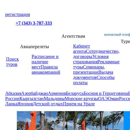
регистрация
+7 (343) 3-787-333
контактный телеф
Агентствам
Тур
Кабинет
Авиаперелеты
агента
Сотрудничество,
Расписание и
договоры
Условия
Поиск
наличие
страхования
Рекламные
туров
мест
Правила
туры
Семинары,
авиакомпаний
презентации
Выдача
документов
Способы
оплаты
Абхазия
Азербайджан
Армения
Беларусь
Босния и Герцеговина
России
Кыргызстан
Мальдивы
Морские круизы
ОАЭ
Оман
Росс
Ланка
Япония
Детский отдых
Прием на Урале