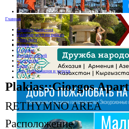
Главная
/
Описание отеля
Спецпредложения
Наличие мест на рейсах
Стоп-лист
Поиск цен
О стране
Каталог отелей
Экскурсии
Визы
Доп. информация и услуги
Plakias::Giorgos Apa
RETHYMNO AREA
Расположение