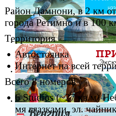
Район Дамнони, в 2 км от
города Ретимно и в 100 к
Территория
Автостоянка
Интернет на всей терри
Всего 8 номеров
6 Studios (~27 кв.м) Не
мя глазками, эл. чайни