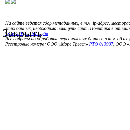
На сайте ведется сбор метаданных, в т.ч. ip-адрес, местора
этих данных, необходимо покинуть сайт. Политика в отнош
Закрыть
Трэвел. Русский клуб»
Все вопросы по обработке персональных данных, в т.ч. об их
Реестровые номера: ООО «Море Трэвел»
РТО 013907
, ООО «