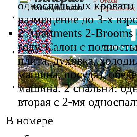
односпальных кровати 
размещение до 3-х взро
2 Apartments 2-Brooms
году. Салон с полность
плита, духовка, холоди
машина, посуда), обед
машина. 2 спальни: од
вторая с 2-мя односпа
В номере