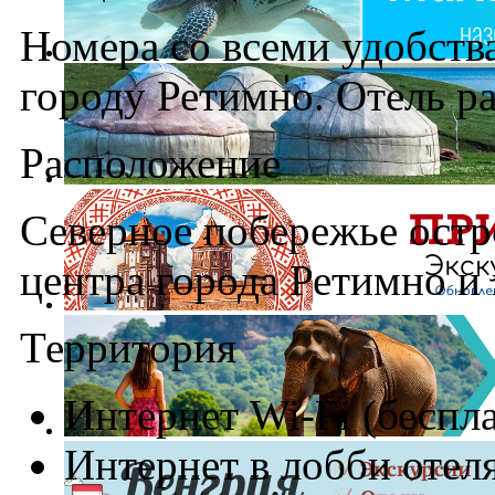
Номера со всеми удобств
городу Ретимно. Отель ра
Расположение
Северное побережье остров
центра города Ретимно и 
Территория
Интернет Wi-Fi (беспл
Интернет в лобби отел