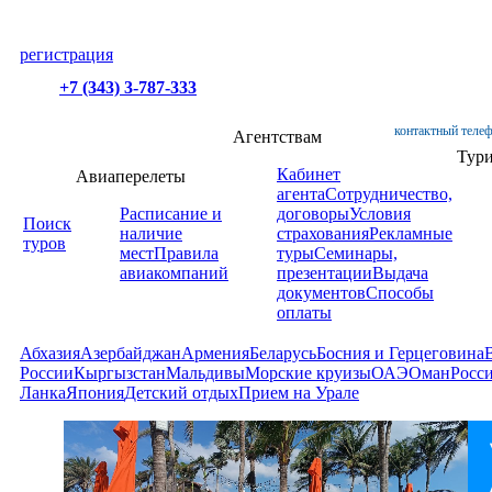
регистрация
+7 (343) 3-787-333
контактный телеф
Агентствам
Тур
Кабинет
Авиаперелеты
агента
Сотрудничество,
Расписание и
договоры
Условия
Поиск
наличие
страхования
Рекламные
туров
мест
Правила
туры
Семинары,
авиакомпаний
презентации
Выдача
документов
Способы
оплаты
Абхазия
Азербайджан
Армения
Беларусь
Босния и Герцеговина
России
Кыргызстан
Мальдивы
Морские круизы
ОАЭ
Оман
Росс
Ланка
Япония
Детский отдых
Прием на Урале