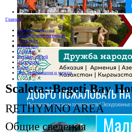
Главная
/
Описание отеля
Спецпредложения
Наличие мест на рейсах
Стоп-лист
Поиск цен
О стране
Каталог отелей
Экскурсии
Визы
Доп. информация и услуги
Scaleta::Begeti Bay Ho
RETHYMNO AREA
Общие сведения