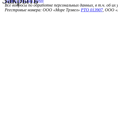
Трэвел. Русский клуб»
Все вопросы по обработке персональных данных, в т.ч. об их
Реестровые номера: ООО «Море Трэвел»
РТО 013907
, ООО «