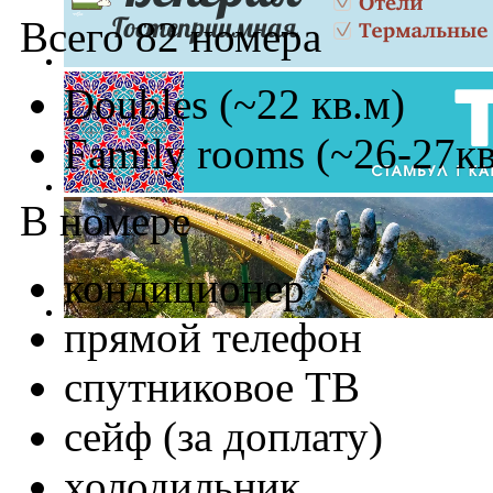
Всего 82 номера
Doubles (~22 кв.м)
Family rooms (~26-27кв
В номере
кондиционер
прямой телефон
спутниковое ТВ
сейф (за доплату)
холодильник