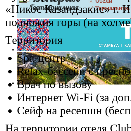
«Никос Казандзакис» г. 
подножия горы (на холме
Территория
Spa-центр
Relax-бассейн с пресно
Врач по вызову
Интернет Wi-Fi (за доп
Сейф на ресепшн (бесп
На территории отеля Club