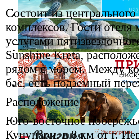
Состоит из центрального
комплексов. Гости отеля 
услугами пятизвездочного
Sunshine Kreta, располож
рядом с морем. Между к
бас, есть подземный пере
Расположение
Юго-восточное побережье
Куцунари, в 8 км от г. Ие