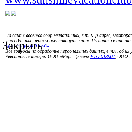
На сайте ведется сбор метаданных, в т.ч. ip-адрес, местора
этих данных, необходимо покинуть сайт. Политика в отнош
Закрыть
Трэвел. Русский клуб»
Все вопросы по обработке персональных данных, в т.ч. об их
Реестровые номера: ООО «Море Трэвел»
РТО 013907
, ООО «