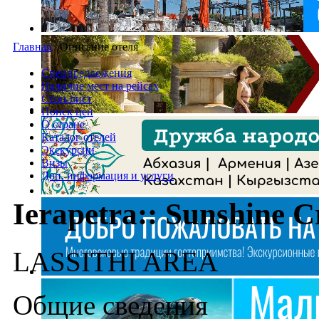
Главная
/
Описание отеля
Спецпредложения
Наличие мест на рейсах
Стоп-лист
Поиск цен
О стране
Каталог отелей
Экскурсии
Визы
Доп. информация и услуги
Ierapetra:: Sunshine C
LASSITHI AREA
Общие сведения