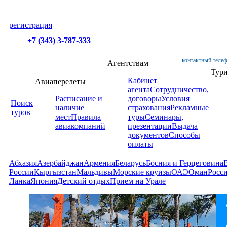
регистрация
+7 (343) 3-787-333
контактный телеф
Агентствам
Тур
Кабинет
Авиаперелеты
агента
Сотрудничество,
Расписание и
договоры
Условия
Поиск
наличие
страхования
Рекламные
туров
мест
Правила
туры
Семинары,
авиакомпаний
презентации
Выдача
документов
Способы
оплаты
Абхазия
Азербайджан
Армения
Беларусь
Босния и Герцеговина
России
Кыргызстан
Мальдивы
Морские круизы
ОАЭ
Оман
Росс
Ланка
Япония
Детский отдых
Прием на Урале