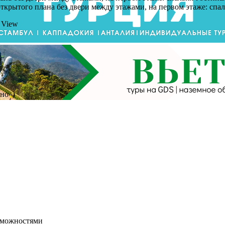
тт открытого плана без двери между этажами, на первом этаже: спа
 View
но»)
зможностями