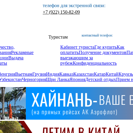
телефон для экстренной связи:
+7 (922) 150-82-09
контактный телефон:
Туристам
чество,
Кабинет туриста
Где купить
Как
вания
Рекламные
оплатить
Получение документов
Па
ации
Выдача
выезжающим за
аты
рубеж
Конфиденциальность
Венгрия
Вьетнам
Грузия
Индия
Кавказ
Казахстан
Катар
Китай
Круизы
Узбекистан
Черногория
Шри Ланка
Япония
Детский отдых
Прием н