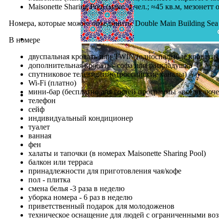
Maisonette Sharing Pool (макс. 4 чел.; ≈45 кв.м, мезоне
Номера, которые можно объединить: Double Main Building Sea
В номере
двуспальная кровать или TWIN (односпальные кровати)
дополнительная кровать - софа или раскладушка
спутниковое телевидение (российские каналы)
Wi-Fi (платно)
мини-бар (бесплатно для гостей программы «всё включе
телефон
сейф
индивидуальный кондиционер
туалет
ванная
фен
халаты и тапочки (в номерах Maisonette Sharing Pool)
балкон или терраса
принадлежности для приготовления чая/кофе
пол - плитка
смена белья -3 раза в неделю
уборка номера - 6 раз в неделю
приветственный подарок для молодоженов
техническое оснащение для людей с ограниченными во