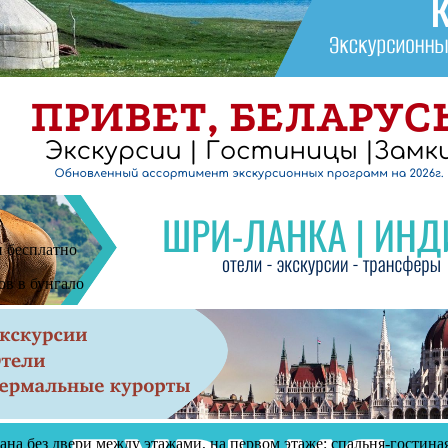
и бесплатно
ов в бунгало
плана без двери между этажами, на первом этаже: спальня-гостиная