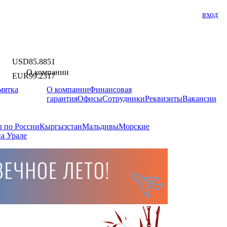
вход
USD
85.8851
О компании
EUR
99.2317
мятка
О компании
Финансовая
гарантия
Офисы
Сотрудники
Реквизиты
Вакансии
 по России
Кыргызстан
Мальдивы
Морские
а Урале