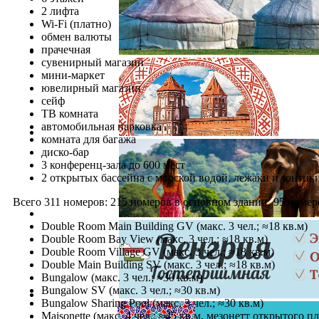
2 лифта
Wi-Fi (платно)
обмен валюты
прачечная
сувенирный магазин
мини-маркет
ювелирный магазин
сейф
ТВ комната
автомобильная парковка
комната для багажа
диско-бар
3 конференц-зала до 600 мест
2 открытых бассейна с морской водой, лежаки и зонтик
Всего 311 номеров: 215 номеров в основном здании, 95 номер
Double Room Main Building GV (макс. 3 чел.; ≈18 кв.м)
Double Room Bay View (макс. 3 чел.; ≈18 кв.м)
Double Room Village GV (макс. 3 чел.; ≈18 кв.м)
Double Main Building SV (макс. 3 чел.; ≈18 кв.м)
Bungalow (макс. 3 чел.; ≈30 кв.м)
Bungalow SV (макс. 3 чел.; ≈30 кв.м)
Bungalow Sharing Pool (макс. 3 чел.; ≈30 кв.м)
Maisonette (макс. 4 чел.; ≈45 кв.м, мезонетт открытого 