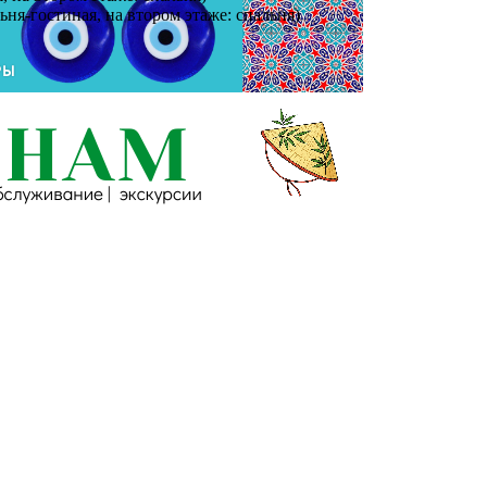
льня-гостиная, на втором этаже: спальня)