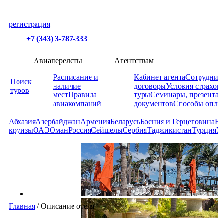
регистрация
+7 (343) 3-787-333
Авиаперелеты
Агентствам
Расписание и
Кабинет агента
Сотрудни
Поиск
наличие
договоры
Условия страхо
туров
мест
Правила
туры
Семинары, презент
авиакомпаний
документов
Способы опл
Абхазия
Азербайджан
Армения
Беларусь
Босния и Герцеговина
круизы
ОАЭ
Оман
Россия
Сейшелы
Сербия
Таджикистан
Турция
Главная
/
Описание отеля