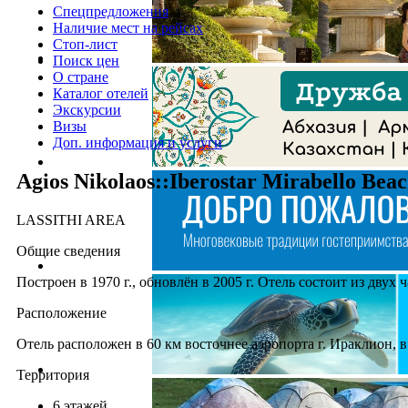
Спецпредложения
Наличие мест на рейсах
Стоп-лист
Поиск цен
О стране
Каталог отелей
Экскурсии
Визы
Доп. информация и услуги
Agios Nikolaos::Iberostar Mirabello Bea
LASSITHI AREA
Общие сведения
Построен в 1970 г., обновлён в 2005 г. Отель состоит из двух ча
Расположение
Отель расположен в 60 км восточнее аэропорта г. Ираклион, в
Территория
6 этажей