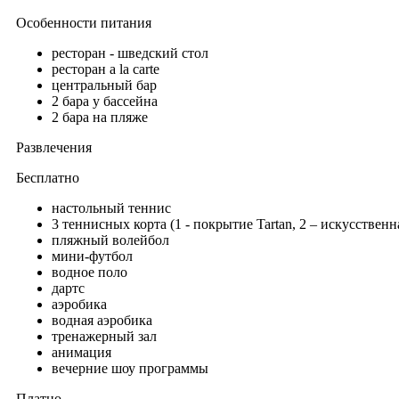
Особенности питания
ресторан - шведский стол
ресторан a la carte
центральный бар
2 бара у бассейна
2 бара на пляже
Развлечения
Бесплатно
настольный теннис
3 теннисных корта (1 - покрытие Tartan, 2 – искусственн
пляжный волейбол
мини-футбол
водное поло
дартс
аэробика
водная аэробика
тренажерный зал
анимация
вечерние шоу программы
Платно