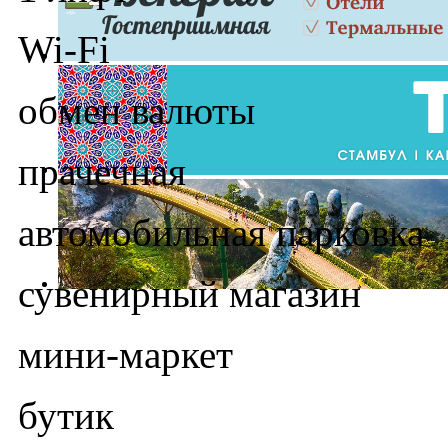
Wi-Fi
обмен валюты
прачечная
автомобильная парковка
сувенирный магазин
мини-маркет
бутик