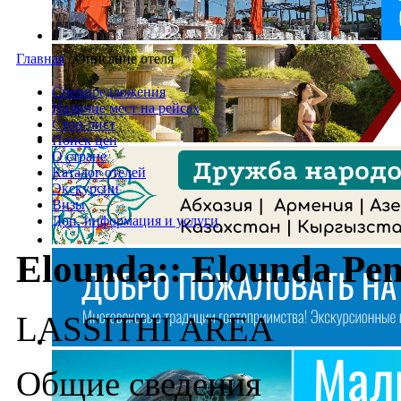
Главная
/
Описание отеля
Спецпредложения
Наличие мест на рейсах
Стоп-лист
Поиск цен
О стране
Каталог отелей
Экскурсии
Визы
Доп. информация и услуги
Elounda:: Elounda Peni
LASSITHI AREA
Общие сведения