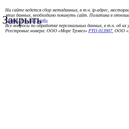
На сайте ведется сбор метаданных, в т.ч. ip-адрес, местора
этих данных, необходимо покинуть сайт. Политика в отнош
Закрыть
Трэвел. Русский клуб»
Все вопросы по обработке персональных данных, в т.ч. об их
Реестровые номера: ООО «Море Трэвел»
РТО 013907
, ООО «