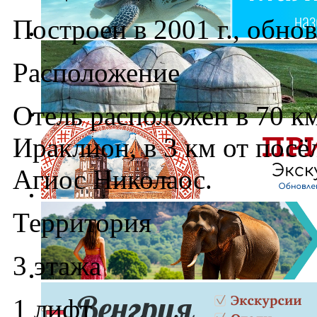
Построен в 2001 г., обнов
Расположение
Отель расположен в 70 км
Ираклион, в 3 км от посё
Агиос Николаос.
Территория
3 этажа
1 лифт