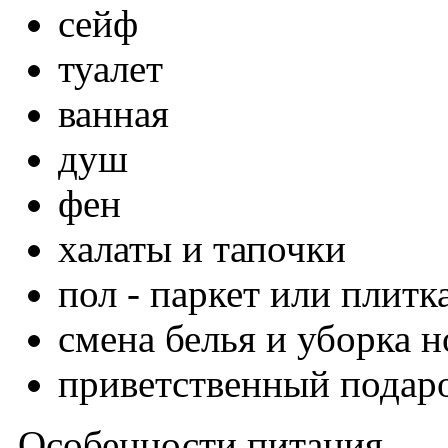
сейф
туалет
ванная
душ
фен
халаты и тапочки
пол - паркет или плитк
смена белья и уборка н
приветственный подар
Особенности питания