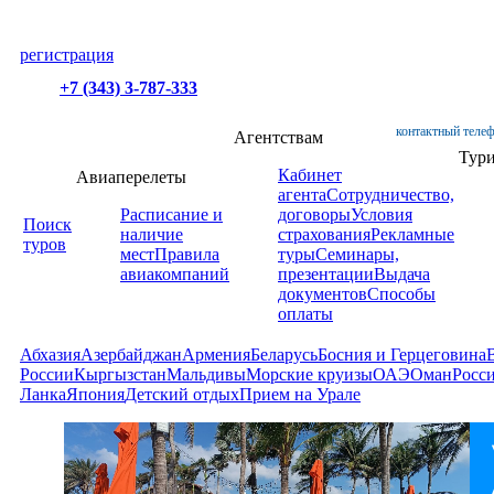
регистрация
+7 (343) 3-787-333
контактный телеф
Агентствам
Тур
Кабинет
Авиаперелеты
агента
Сотрудничество,
Расписание и
договоры
Условия
Поиск
наличие
страхования
Рекламные
туров
мест
Правила
туры
Семинары,
авиакомпаний
презентации
Выдача
документов
Способы
оплаты
Абхазия
Азербайджан
Армения
Беларусь
Босния и Герцеговина
России
Кыргызстан
Мальдивы
Морские круизы
ОАЭ
Оман
Росс
Ланка
Япония
Детский отдых
Прием на Урале