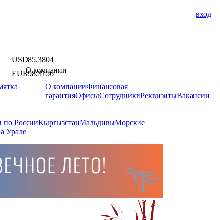
вход
USD
85.3804
О компании
EUR
98.3156
мятка
О компании
Финансовая
гарантия
Офисы
Сотрудники
Реквизиты
Вакансии
 по России
Кыргызстан
Мальдивы
Морские
а Урале