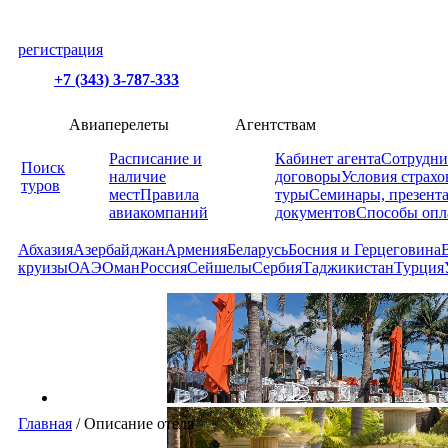
регистрация
+7 (343) 3-787-333
Авиаперелеты
Агентствам
Расписание и
Кабинет агента
Сотрудни
Поиск
наличие
договоры
Условия страхо
туров
мест
Правила
туры
Семинары, презент
авиакомпаний
документов
Способы опл
Абхазия
Азербайджан
Армения
Беларусь
Босния и Герцеговина
круизы
ОАЭ
Оман
Россия
Сейшелы
Сербия
Таджикистан
Турция
Главная
/
Описание отеля