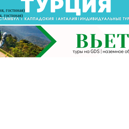
ня, гостиная)
я, гостиная)
альная