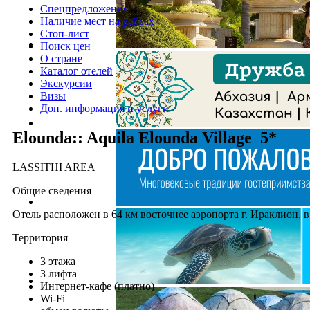
Спецпредложения
Наличие мест на рейсах
Стоп-лист
Поиск цен
О стране
Каталог отелей
Экскурсии
Визы
Доп. информация и услуги
Elounda:: Aquila Elounda Village 5*
LASSITHI AREA
Общие сведения
Отель расположен в 64 км восточнее аэропорта г. Ираклион, в 
Территория
3 этажа
3 лифта
Интернет-кафе (платно)
Wi-Fi