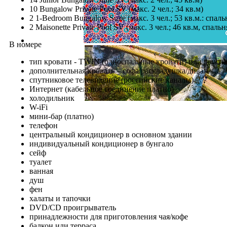
10 Bungalow Private Pool SV (макс. 2 чел.; 34 кв.м)
2 1-Bedroom Bungalow Suite (макс. 3 чел.; 53 кв.м.: спаль
2 Maisonette Private Pool SV (макс. 3 чел.; 46 кв.м, спальн
В номере
тип кровати - TWIN (односпальные кровати) или двусп
дополнительная кровать – софа/раскладушка/диван
спутниковое телевидение (российские каналы)
Интернет (кабельное соединение платно)
холодильник
W-iFi
мини-бар (платно)
телефон
центральный кондиционер в основном здании
индивидуальный кондиционер в бунгало
сейф
туалет
ванная
душ
фен
халаты и тапочки
DVD/CD проигрыватель
принадлежности для приготовления чая/кофе
балкон или терраса