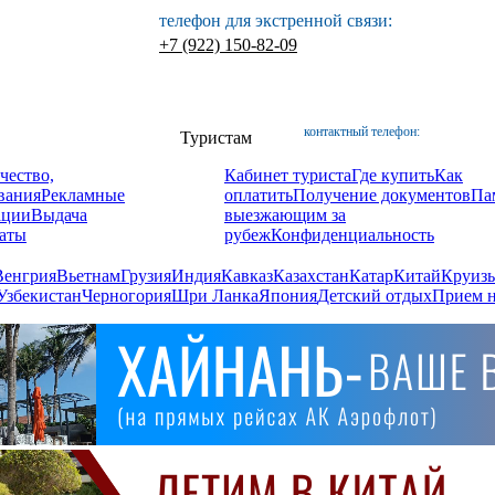
телефон для экстренной связи:
+7 (922) 150-82-09
контактный телефон:
Туристам
чество,
Кабинет туриста
Где купить
Как
вания
Рекламные
оплатить
Получение документов
Па
ации
Выдача
выезжающим за
аты
рубеж
Конфиденциальность
Венгрия
Вьетнам
Грузия
Индия
Кавказ
Казахстан
Катар
Китай
Круизы
Узбекистан
Черногория
Шри Ланка
Япония
Детский отдых
Прием н