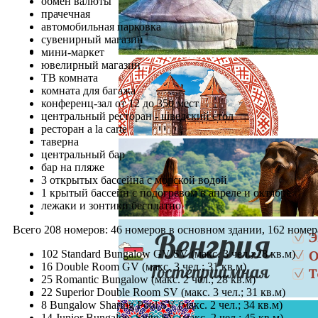
обмен валюты
прачечная
автомобильная парковка
сувенирный магазин
мини-маркет
ювелирный магазин
ТВ комната
комната для багажа
конференц-зал от 12 до 350 мест
центральный ресторан - шведский стол
ресторан a la carte
таверна
центральный бар
бар на пляже
3 открытых бассейна с морской водой
1 крытый бассейн с подогревом в апреле и октябре
лежаки и зонтики бесплатно
Всего 208 номеров: 46 номеров в основном здании, 162 номер
102 Standard Bungalow GV/SV (макс. 3 чел.; 28 кв.м)
16 Double Room GV (макс. 3 чел.; 31 кв.м)
25 Romantic Bungalow (макс. 2 чел.; 28 кв.м)
22 Superior Double Room SV (макс. 3 чел.; 31 кв.м)
8 Bungalow Sharing Pool SV (макс. 2 чел.; 34 кв.м)
14 Junior Bungalow Suite SV (макс. 2 чел.; 45 кв.м)