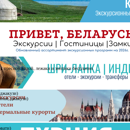
 с пресной водой, лежаки и зонтики бесплатно
 джакузи)
тиная, джакузи)
овати)