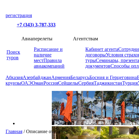
регистрация
+7 (343) 3-787-333
Авиаперелеты
Агентствам
Расписание и
Кабинет агента
Сотрудни
Поиск
наличие
договоры
Условия страхо
туров
мест
Правила
туры
Семинары, презент
авиакомпаний
документов
Способы опл
Абхазия
Азербайджан
Армения
Беларусь
Босния и Герцеговина
круизы
ОАЭ
Оман
Россия
Сейшелы
Сербия
Таджикистан
Турция
Главная
/
Описание отеля