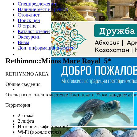
Спецпредложения
Наличие мест на рейсах
Стоп-лист
Поиск цен
О стране
Каталог отелей
Экскурсии
Визы
Доп. информация и услуги
Rethimno::Minos Mare Royal 5*
RETHYMNO AREA
Общие сведения
Отель расположен в местечке Платаньяс в 75 км западнее аэроп
Территория
2 этажа
2 лифта
Интернет-кафе (платно)
Wi-Fi (в холле отеля)