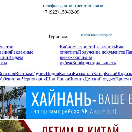
телефон для экстренной связи:
+7 (922) 150-82-09
контактный телефон:
Туристам
чество,
Кабинет туриста
Где купить
Как
вания
Рекламные
оплатить
Получение документов
Па
ации
Выдача
выезжающим за
аты
рубеж
Конфиденциальность
Венгрия
Вьетнам
Грузия
Индия
Кавказ
Казахстан
Катар
Китай
Круизы
Узбекистан
Черногория
Шри Ланка
Япония
Детский отдых
Прием н