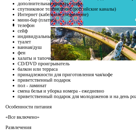
дополнительная кровать - софа
спутниковое телевидение (российские каналы)
Интернет (кабельное соединение)
мини-бар (платно)
телефон
сейф
индивидуальный кондиционер
туалет
ванная/душ
фен
халаты и тапочки
CD/DVD проигрыватель
балкон или терраса
принадлежности для приготовления чая/кофе
приветственный подарок
пол - ламинат
смена белья и уборка номера - ежедневно
приветственный подарок для молодоженов и на день р
Особенности питания
«Все включено»
Развлечения