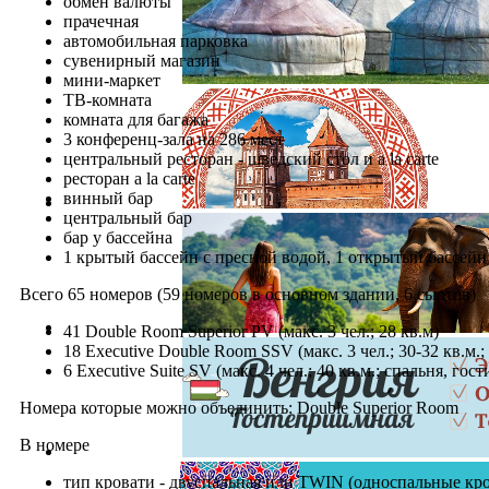
обмен валюты
прачечная
автомобильная парковка
сувенирный магазин
мини-маркет
ТВ-комната
комната для багажа
3 конференц-зала на 286 мест
центральный ресторан - шведский стол и a la carte
ресторан a la carte
винный бар
центральный бар
бар у бассейна
1 крытый бассейн с пресной водой, 1 открытый бассейн
Всего 65 номеров (59 номеров в основном здании, 6 сьютов)
41 Double Room Superior PV (макс. 3 чел.; 28 кв.м)
18 Executive Double Room SSV (макс. 3 чел.; 30-32 кв.м.;
6 Executive Suite SV (макс. 4 чел.; 40 кв.м.; спальня, гос
Номера которые можно объединить: Double Superior Room
В номере
тип кровати - двуспальная или TWIN (односпальные кр