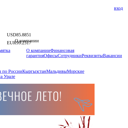
вход
USD
85.8851
О компании
EUR
99.2317
мятка
О компании
Финансовая
гарантия
Офисы
Сотрудники
Реквизиты
Вакансии
 по России
Кыргызстан
Мальдивы
Морские
а Урале