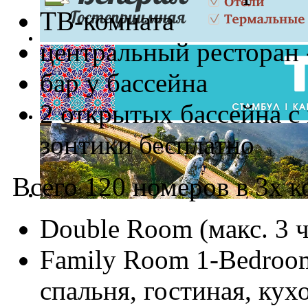
ТВ-комната
центральный ресторан 
бар у бассейна
2 открытых бассейна с
зонтики бесплатно
Всего 120 номеров в 3х к
Double Room (макс. 3 ч
Family Room 1-Bedroom 
спальня, гостиная, кух