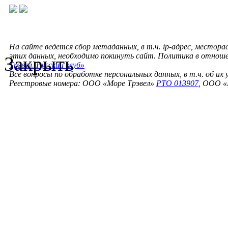
На сайте ведется сбор метаданных, в т.ч. ip-адрес, местора
этих данных, необходимо покинуть сайт. Политика в отнош
Закрыть
Трэвел. Русский клуб»
Все вопросы по обработке персональных данных, в т.ч. об их
Реестровые номера: ООО «Море Трэвел»
РТО 013907
, ООО «