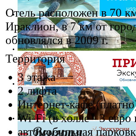
Отель расположен в 70 км
Ираклион, в 7 км от горо
обновлялся в 2009 г.
Территория
3 этажа
2 лифта
Интернет-кафе (платно
Wi-Fi (в холле - 3 евро 
автомобильная парковк