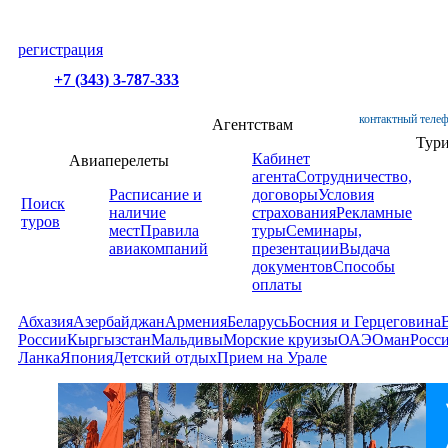
регистрация
+7 (343) 3-787-333
контактный телеф
Агентствам
Тур
Кабинет
Авиаперелеты
агента
Сотрудничество,
Расписание и
договоры
Условия
Поиск
наличие
страхования
Рекламные
туров
мест
Правила
туры
Семинары,
авиакомпаний
презентации
Выдача
документов
Способы
оплаты
Абхазия
Азербайджан
Армения
Беларусь
Босния и Герцеговина
России
Кыргызстан
Мальдивы
Морские круизы
ОАЭ
Оман
Росс
Ланка
Япония
Детский отдых
Прием на Урале