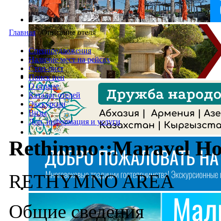
Главная
/
Описание отеля
Спецпредложения
Наличие мест на рейсах
Стоп-лист
Поиск цен
О стране
Каталог отелей
Экскурсии
Визы
Доп. информация и услуги
Rethimno::Maravel Ho
RETHYMNO AREA
Общие сведения