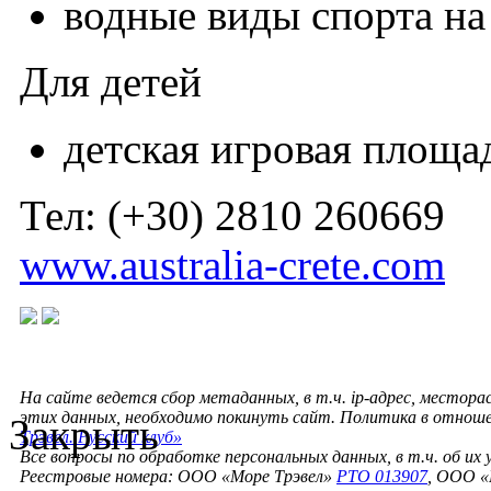
водные виды спорта на
Для детей
детская игровая площа
Тел: (+30) 2810 260669
www.australia-crete.com
На сайте ведется сбор метаданных, в т.ч. ip-адрес, местора
этих данных, необходимо покинуть сайт. Политика в отнош
Закрыть
Трэвел. Русский клуб»
Все вопросы по обработке персональных данных, в т.ч. об их
Реестровые номера: ООО «Море Трэвел»
РТО 013907
, ООО «