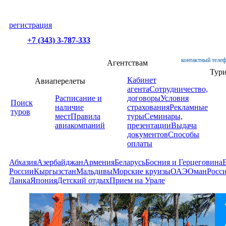
регистрация
+7 (343) 3-787-333
контактный телеф
Агентствам
Тур
Кабинет
Авиаперелеты
агента
Сотрудничество,
Расписание и
договоры
Условия
Поиск
наличие
страхования
Рекламные
туров
мест
Правила
туры
Семинары,
авиакомпаний
презентации
Выдача
документов
Способы
оплаты
Абхазия
Азербайджан
Армения
Беларусь
Босния и Герцеговина
России
Кыргызстан
Мальдивы
Морские круизы
ОАЭ
Оман
Росс
Ланка
Япония
Детский отдых
Прием на Урале