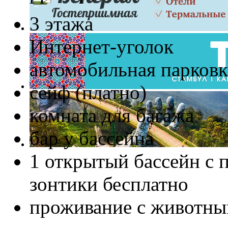
3 этажа
Интернет-уголок
автомобильная парковк
сейф (платно)
комната для багажа
бар у бассейна
1 открытый бассейн с 
зонтики бесплатно
проживание с животны