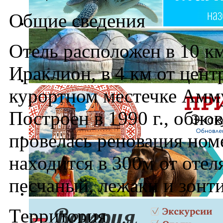
Общие сведения
Отель расположен в 10 км
Ираклион, в 4 км от цент
курортном местечке Амм
Построен в 1990 г., обнов
провелась реновация ном
находится в 300м от отеля
песчаный, лежаки и зонти
Территория