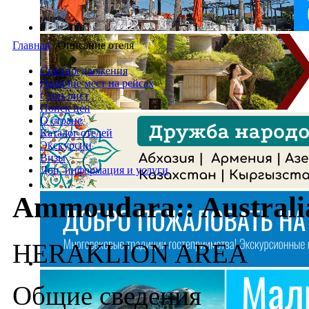
Главная
/
Описание отеля
Спецпредложения
Наличие мест на рейсах
Стоп-лист
Поиск цен
О стране
Каталог отелей
Экскурсии
Визы
Доп. информация и услуги
Ammoudara:: Australi
HERAKLION AREA
Общие сведения