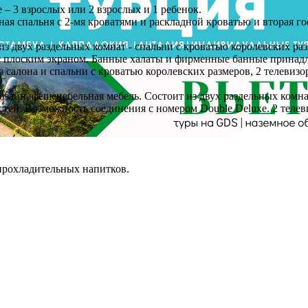
– 3 взрослых или 2 взрослых и 1 ребенок.
вная спальня с 2-мя кроватями и раскладной кроватью и вторая 
оят из двух раздельных комнат - спальни с кроватью королевских
а с плоским экраном. Банные халаты и фирменные банные принад
из салона и спальни с кроватью королевских размеров, 2 телевиз
дизайн, фешенебельная мебель. Состоит из двух раздельных комна
тей. Возможность соединения с номером Double Deluxe. 2 теле
 прохладительных напитков.