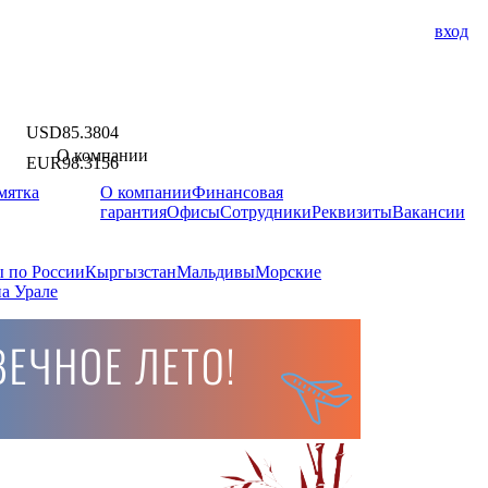
вход
USD
85.3804
О компании
EUR
98.3156
мятка
О компании
Финансовая
гарантия
Офисы
Сотрудники
Реквизиты
Вакансии
 по России
Кыргызстан
Мальдивы
Морские
а Урале