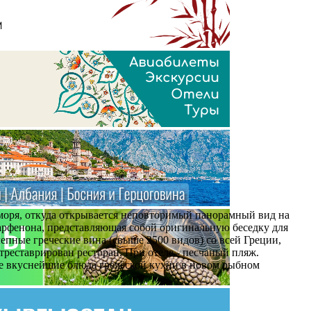
 моря, откуда открывается неповторимый панорамный вид на
арфенона, представляющая собой оригинальную беседку для
епные греческие вина (свыше 2500 видов) со всей Греции,
треставрирован ресторан. При отеле - песчаный пляж.
е вкуснейшие блюда греческой кухни в новом рыбном