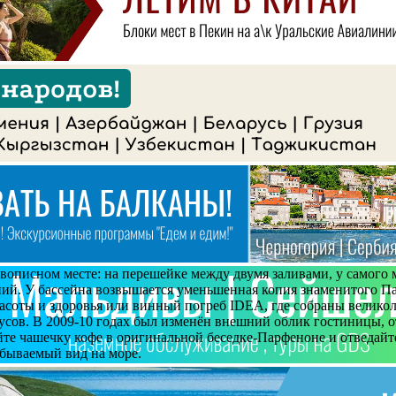
ивописном месте: на перешейке между двумя заливами, у самого
аний. У бассейна возвышается уменьшенная копия знаменитого П
асоты и здоровья или винный погреб IDEA, где собраны великол
пусов. В 2009-10 годах был изменён внешний облик гостиницы, о
те чашечку кофе в оригинальной беседке-Парфеноне и отведайт
абываемый вид на море.