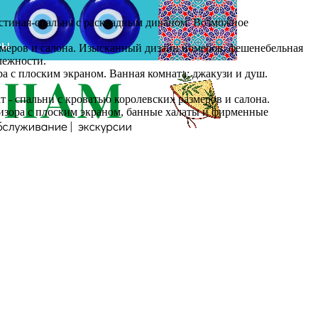
гостиная-спальня с раскладным диваном. Возможное
 размеров и салона. Изысканный дизайн номеров, фешенебельная
лежности.
ора с плоским экраном. Ванная комната: джакузи и душ.
т - спальни с кроватью королевских размеров и салона.
визора с плоским экраном, банные халаты и фирменные