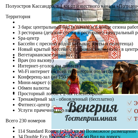
Полуостров Кассандра, в 1 км от известного канала «Потидеа»
Территория
3 бара: центральный бар (в начале и в конце сезона рабо
3 ресторана (детские стулья в ресторане): центральный рес
Spa-центр
Бассейн с пресной водой (лежаки, зонты и полотенца)
Новый крытый бассейн с гидромассажем (4х4) - в центр
Вегетарианское питание
Врач (по вызову)
Интернет-уголок (за доплату)
Wi-Fi интернет на всей территории отеля (бесплатно)
Конференц-зал (на 150 мест)
Мини-маркет (с сувенирами), ювелирный магазин
Обмен валюты
Просторный лобби с 2-мя телевизорами
Тренажёрный зал - обновленный (бесплатно)
Фитнесс-центр
Услуги прачечной (по вызову)
Всего 230 номеров
114 Standard Rooms (~21,5 кв.м) Возможное размещение 
34 Double Eco Rooms (~21,5 кв.м) Вид на дорогу.