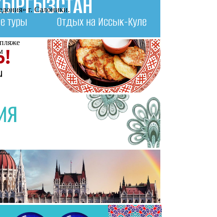
кедония» г. Салоники.
 пляже
м