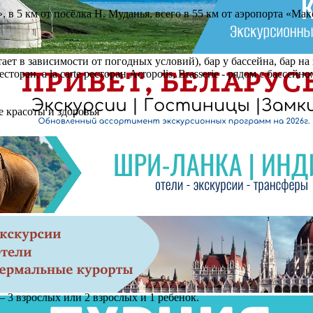
, в 5 км от посёлка Н. Муданья, всего в 55 км от аэропорта «Ма
тает в зависимости от погодных условий), бар у бассейна, бар на
торан, a la carte ресторан Acropolis, Brasserie - рядом с бассейно
е красоты и здоровья
– 3 взрослых или 2 взрослых и 1 ребенок.