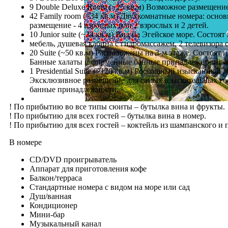
9 Double Deluxe Room (~25 кв.м) Возможное размещение 
42 Family room (~34 кв.м) Двухкомнатные номера: осно
размещение - 4 взрослых или 2 взрослых и 2 детей.
10 Junior suite (~34 кв.м) Вид на Эгейское море. Сост
мебель, душевая кабина с гидромассажем, 2 телевизор
20 Suite (~50 кв.м) Расположены на 3-м этаже. Состоят 
Банные халаты и фирменные банные принадлежности.
1 Presidential Suite (~120 кв.м) Роскошный изысканный 
Эксклюзивное размещение для самых взыскательных гос
банные принадлежности.
! По прибытию во все типы сюиты – бутылка вина и фрукты.
! По прибытию для всех гостей – бутылка вина в номер.
! По прибытию для всех гостей – коктейль из шампанского и
В номере
CD/DVD проигрыватель
Аппарат для приготовления кофе
Балкон/терраса
Стандартные номера с видом на море или сад
Душ/ванная
Кондиционер
Мини-бар
Музыкальный канал