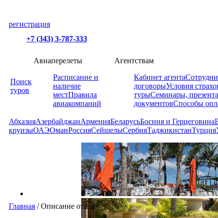
регистрация
+7 (343) 3-787-333
Авиаперелеты
Агентствам
Расписание и
Кабинет агента
Сотрудни
Поиск
наличие
договоры
Условия страхо
туров
мест
Правила
туры
Семинары, презент
авиакомпаний
документов
Способы опл
Абхазия
Азербайджан
Армения
Беларусь
Босния и Герцеговина
круизы
ОАЭ
Оман
Россия
Сейшелы
Сербия
Таджикистан
Турция
Главная
/
Описание отеля