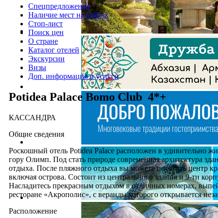
Спецпредложения
Наличие мест на рейсах
Стоп-лист
Поиск цен
О стране
Каталог отелей
Экскурсии
Визы
Доп. информация и услуги
Potidea Palace Bomo Club 4*+
КАССАНДРА
Общие сведения
Роскошный отель Potidea Palace расположен в удивительно ж
гору Олимп. Под стать природе современная архитектура зд
отдыха. После пляжного отдыха вы можете посетить центр кр
включая острова. Состоит из центрального здания и 9-ти кор
Насладитесь прекрасным отдыхом в отличных номерах, выпей
ресторане «Акрополис», с веранды которого открывается нез
Расположение