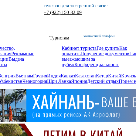
телефон для экстренной связи:
+7 (922) 150-82-09
контактный телефон:
Туристам
чество,
Кабинет туриста
Где купить
Как
вания
Рекламные
оплатить
Получение документов
Па
ации
Выдача
выезжающим за
аты
рубеж
Конфиденциальность
Венгрия
Вьетнам
Грузия
Индия
Кавказ
Казахстан
Катар
Китай
Круизы
Узбекистан
Черногория
Шри Ланка
Япония
Детский отдых
Прием н