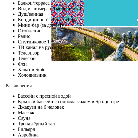
Балкон/терраса
Вид из номера на море или сад
Душ/ванная
Кондиционер15/06 - 15/09
Мини-бар (за доплату)
Отопление
Радио
Спутниковое ТВ
ТВ канал на русском языке
Телевизор
Телефон
Фен
Халат в Suite
Холодильник
Развлечения
Бассейн с пресной водой
Крытый бассейн с гидромассажем в Spa-центре
Джакузи на 6 человек
Массаж
Сауна
Тренажёрный зал
Бильярд
Аэробика