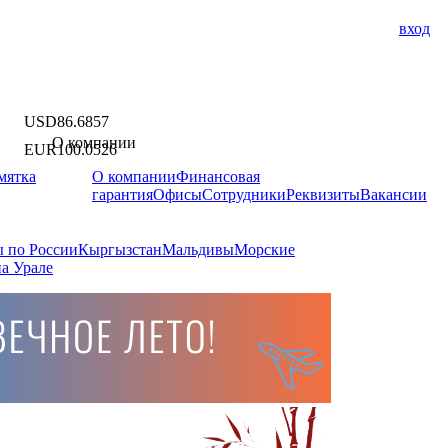
вход
USD
86.6857
О компании
EUR
100.0526
мятка
О компании
Финансовая
гарантия
Офисы
Сотрудники
Реквизиты
Вакансии
 по России
Кыргызстан
Мальдивы
Морские
а Урале