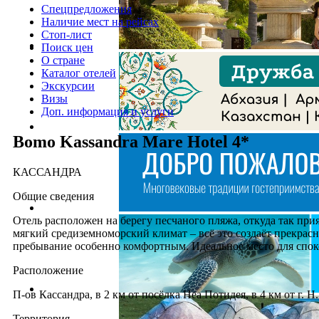
Спецпредложения
Наличие мест на рейсах
Стоп-лист
Поиск цен
О стране
Каталог отелей
Экскурсии
Визы
Доп. информация и услуги
Bomo Kassandra Mare Hotel 4*
КАССАНДРА
Общие сведения
Отель расположен на берегу песчаного пляжа, откуда так пр
мягкий средиземноморский климат – всё это создаёт прекрас
пребывание особенно комфортным. Идеальное место для спок
Расположение
П-ов Кассандра, в 2 км от посёлка Неа Потидея, в 4 км от г. 
Территория