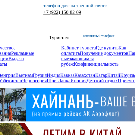
телефон для экстренной связи:
+7 (922) 150-82-09
контактный телефон:
Туристам
чество,
Кабинет туриста
Где купить
Как
вания
Рекламные
оплатить
Получение документов
Па
ации
Выдача
выезжающим за
аты
рубеж
Конфиденциальность
Венгрия
Вьетнам
Грузия
Индия
Кавказ
Казахстан
Катар
Китай
Круизы
Узбекистан
Черногория
Шри Ланка
Япония
Детский отдых
Прием н