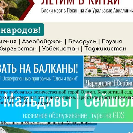
иятно любоваться величественной горой Олимп. Колоритный сад
ную атмосферу для отличного отдыха. При отеле работает Evex
ойного семейного отдыха.
Н. Муданья, в 55 км от аэропорта «Македония».