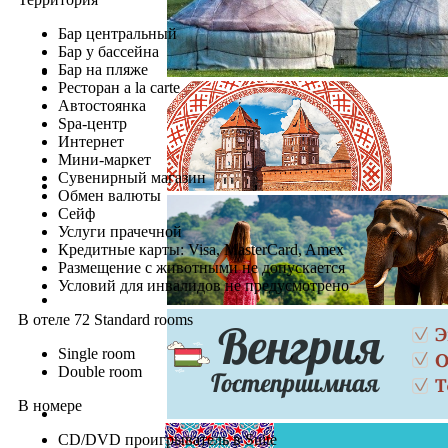
Бар центральный
Бар у бассейна
Бар на пляже
Ресторан a la carte
Автостоянка
Spa-центр
Интернет
Мини-маркет
Сувенирный магазин
Обмен валюты
Сейф
Услуги прачечной
Кредитные карты: Visa, MasterCard, Amex
Размещение с животными не допускается
Условий для инвалидов не предусмотрено
В отеле 72 Standard rooms
Single room
Double room
В номере
CD/DVD проигрыватель в Suite