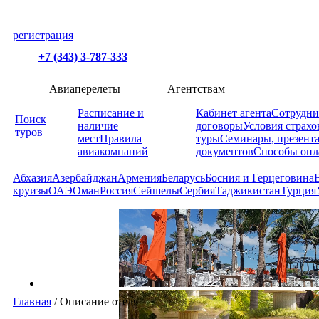
регистрация
+7 (343) 3-787-333
Авиаперелеты
Агентствам
Расписание и
Кабинет агента
Сотрудни
Поиск
наличие
договоры
Условия страхо
туров
мест
Правила
туры
Семинары, презент
авиакомпаний
документов
Способы опл
Абхазия
Азербайджан
Армения
Беларусь
Босния и Герцеговина
круизы
ОАЭ
Оман
Россия
Сейшелы
Сербия
Таджикистан
Турция
Главная
/
Описание отеля