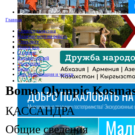
Главная
/
Описание отеля
Спецпредложения
Наличие мест на рейсах
Стоп-лист
Поиск цен
О стране
Каталог отелей
Экскурсии
Визы
Доп. информация и услуги
Bomo Olympic Kosmas 
КАССАНДРА
Общие сведения