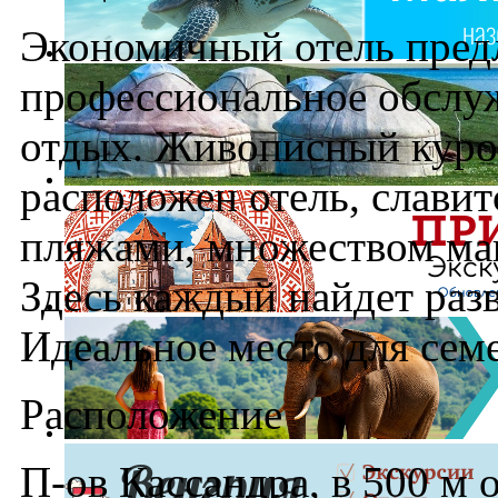
Экономичный отель пред
профессиональное обслу
отдых. Живописный куро
расположен отель, слави
пляжами, множеством маг
Здесь каждый найдет разв
Идеальное место для сем
Расположение
П-ов Кассандра, в 500 м о