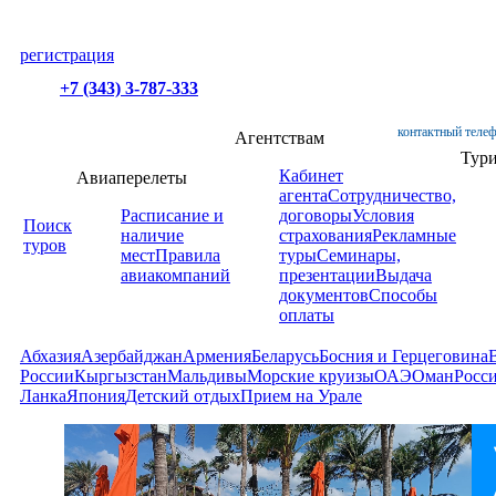
регистрация
+7 (343) 3-787-333
контактный телеф
Агентствам
Тур
Кабинет
Авиаперелеты
агента
Сотрудничество,
Расписание и
договоры
Условия
Поиск
наличие
страхования
Рекламные
туров
мест
Правила
туры
Семинары,
авиакомпаний
презентации
Выдача
документов
Способы
оплаты
Абхазия
Азербайджан
Армения
Беларусь
Босния и Герцеговина
России
Кыргызстан
Мальдивы
Морские круизы
ОАЭ
Оман
Росс
Ланка
Япония
Детский отдых
Прием на Урале