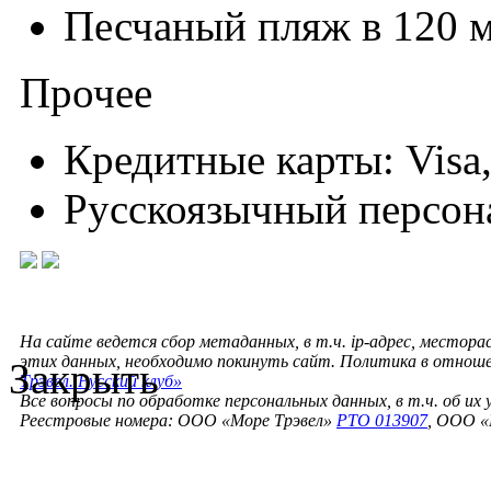
Песчаный пляж в 120 
Прочее
Кредитные карты: Visa,
Русскоязычный персон
На сайте ведется сбор метаданных, в т.ч. ip-адрес, местора
этих данных, необходимо покинуть сайт. Политика в отнош
Закрыть
Трэвел. Русский клуб»
Все вопросы по обработке персональных данных, в т.ч. об их
Реестровые номера: ООО «Море Трэвел»
РТО 013907
, ООО «