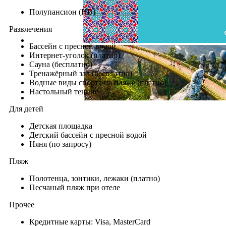
Полупансион (HB)
Развлечения
Бассейн с пресной водой
Интернет-уголок (платно)
Сауна (бесплатно)
Тренажёрный зал (бесплатно)
Водные виды спорта на пляже (платно)
Настольный теннис
Для детей
Детская площадка
Детский бассейн с пресной водой
Няня (по запросу)
Пляж
Полотенца, зонтики, лежаки (платно)
Песчаный пляж при отеле
Прочее
Кредитные карты: Visa, MasterCard