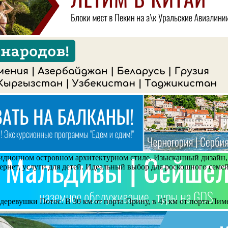
зидионном островном архитектурном стиле. Изысканный дизайн, 
ернет, услуги для детей. Идеальный выбор для роскошного семе
еревушки Потос. В 30 км от порта Прину, в 45 км от порта Лиме