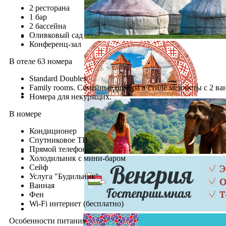
2 ресторана
1 бар
2 бассейна
Оливковый сад
Конференц-зал
В отеле 63 номера
Standard Doubles
Family rooms. Семейные номера в стиле мезонеты с 2 в
Номера для некурящих.
В номере
Кондиционер
Спутниковое ТВ
Прямой телефон
Холодильник с мини-баром
Сейф
Услуга "Будильник"
Ванная
Фен
Wi-Fi интернет (бесплатно)
Особенности питания