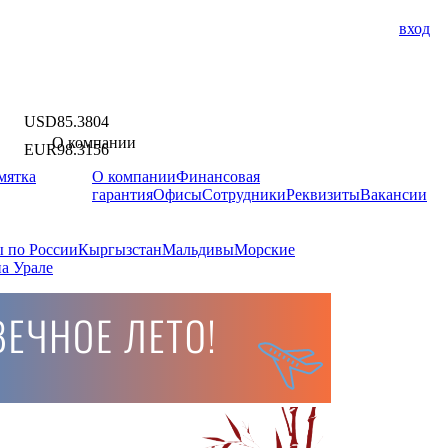
вход
USD
85.3804
О компании
EUR
98.3156
мятка
О компании
Финансовая
гарантия
Офисы
Сотрудники
Реквизиты
Вакансии
 по России
Кыргызстан
Мальдивы
Морские
а Урале