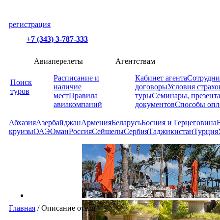
регистрация
+7 (343) 3-787-333
Авиаперелеты
Агентствам
Расписание и
Кабинет агента
Сотрудни
Поиск
наличие
договоры
Условия страхо
туров
мест
Правила
туры
Семинары, презент
авиакомпаний
документов
Способы опл
Абхазия
Азербайджан
Армения
Беларусь
Босния и Герцеговина
круизы
ОАЭ
Оман
Россия
Сейшелы
Сербия
Таджикистан
Турция
Главная
/
Описание отеля