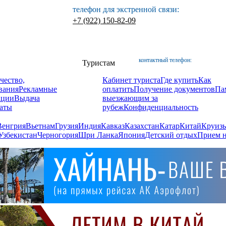
телефон для экстренной связи:
+7 (922) 150-82-09
контактный телефон:
Туристам
чество,
Кабинет туриста
Где купить
Как
вания
Рекламные
оплатить
Получение документов
Па
ации
Выдача
выезжающим за
аты
рубеж
Конфиденциальность
Венгрия
Вьетнам
Грузия
Индия
Кавказ
Казахстан
Катар
Китай
Круизы
Узбекистан
Черногория
Шри Ланка
Япония
Детский отдых
Прием н