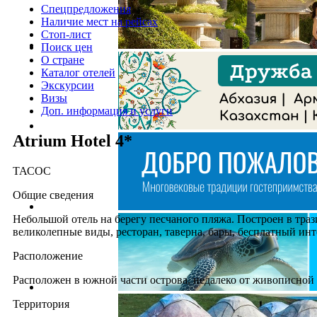
Спецпредложения
Наличие мест на рейсах
Стоп-лист
Поиск цен
О стране
Каталог отелей
Экскурсии
Визы
Доп. информация и услуги
Atrium Hotel 4*
ТАСОС
Общие сведения
Небольшой отель на берегу песчаного пляжа. Построен в тра
великолепные виды, ресторан, таверна, бары, бесплатный инт
Расположение
Расположен в южной части острова, недалеко от живописной д
Территория