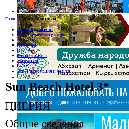
Главная
/
Описание отеля
Спецпредложения
Наличие мест на рейсах
Стоп-лист
Поиск цен
О стране
Каталог отелей
Экскурсии
Визы
Доп. информация и услуги
Sun Beach Hotel 3*
ПИЕРИЯ
Общие сведения