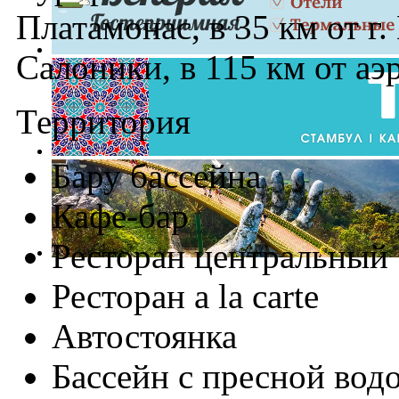
Платамонас, в 35 км от г. 
Салоники, в 115 км от а
Территория
Бару бассейна
Кафе-бар
Ресторан центральный
Ресторан a la carte
Автостоянка
Бассейн с пресной вод