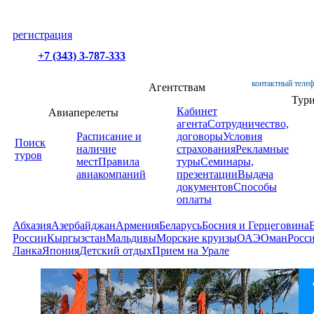
регистрация
+7 (343) 3-787-333
контактный телеф
Агентствам
Тур
Кабинет
Авиаперелеты
агента
Сотрудничество,
Расписание и
договоры
Условия
Поиск
наличие
страхования
Рекламные
туров
мест
Правила
туры
Семинары,
авиакомпаний
презентации
Выдача
документов
Способы
оплаты
Абхазия
Азербайджан
Армения
Беларусь
Босния и Герцеговина
России
Кыргызстан
Мальдивы
Морские круизы
ОАЭ
Оман
Росс
Ланка
Япония
Детский отдых
Прием на Урале