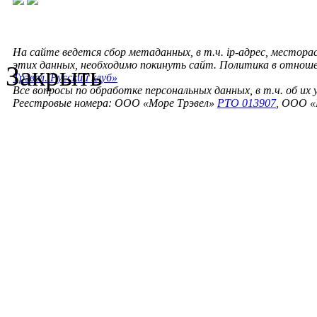
На сайте ведется сбор метаданных, в т.ч. ip-адрес, местора
этих данных, необходимо покинуть сайт. Политика в отнош
Закрыть
Трэвел. Русский клуб»
Все вопросы по обработке персональных данных, в т.ч. об их
Реестровые номера: ООО «Море Трэвел»
РТО 013907
, ООО «