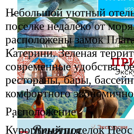
Небольшой уютный отель
поселке недалеко от моря
расположены замок Плата
Катерини. Зеленая терри
современные удобства, б
рестораны, бары, бассейн
комфортного экономично
Расположение
Курортный поселок Неос 