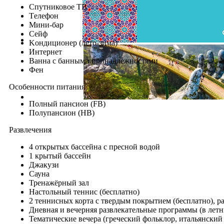
Cпутниковое TВ
Tелефон
Mини-бар
Cейф
Kондиционер (лето-зима)
Интернет
Bанна с банными принадлежностями
Фен
Особенности питания
Полный пансион (FB)
Полупансион (HB)
Развлечения
4 открытых бассейна с пресной водой
1 крытый бассейн
Джакузи
Сауна
Тренажёрный зал
Настольный теннис (бесплатно)
2 теннисных корта с твердым покрытием (бесплатно), ра
Дневная и вечерняя развлекательные программы (в летн
Тематические вечера (греческий фольклор, итальянский 