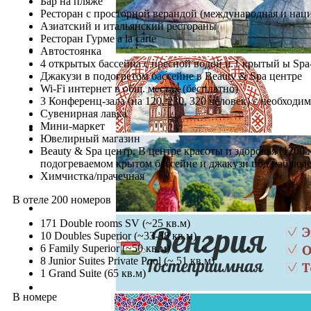
Бар на пляже
Ресторан с просторной верандой (международная и нац
Азиатский и итальянский рестораны
Ресторан Гурме a la carte
Автостоянка
4 открытых бассейна с пресной водой и 1 крытый ы Spa
Джакузи в подогретом бассейне в Beauty & Spa центре
Wi-Fi интернет в общ. местах (бесплатно)
3 Конференц-зала (на 120, 230, 320 человек) с необход
Сувенирная лавка
Мини-маркет
Ювелирный магазин
Beauty & Spa центр. В центре красоты и здоровья (1200
подогреваемом крытом бассейне и джакузи под наблюден
Химчистка/прачечная
В отеле 200 номеров
171 Double rooms SV (~25 кв.м)
10 Doubles Superior (~33-38 кв.м)
6 Family Superior (~50 кв.м)
8 Junior Suites Private Pool (~ 51 кв.м)
1 Grand Suite (65 кв.м)
В номере