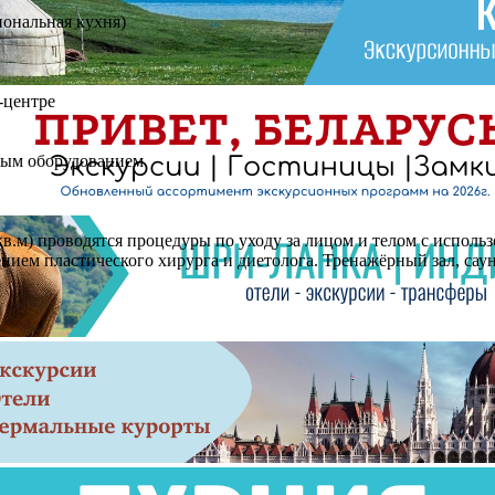
иональная кухня)
-центре
имым оборудованием
 кв.м) проводятся процедуры по уходу за лицом и телом с испол
ием плаcтического хирурга и диетолога. Тренажёрный зал, саун