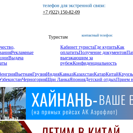
телефон для экстренной связи:
+7 (922) 150-82-09
контактный телефон:
Туристам
чество,
Кабинет туриста
Где купить
Как
вания
Рекламные
оплатить
Получение документов
Па
ации
Выдача
выезжающим за
аты
рубеж
Конфиденциальность
Венгрия
Вьетнам
Грузия
Индия
Кавказ
Казахстан
Катар
Китай
Круизы
Узбекистан
Черногория
Шри Ланка
Япония
Детский отдых
Прием н