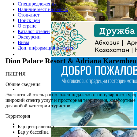
Спецпредложения
Наличие мест на рейсах
Стоп-лист
Поиск цен
О стране
Каталог отелей
Экскурсии
Визы
Доп. информация и услуги
Dion Palace Resort & Adriana Karembeu
ПИЕРИЯ
Общие сведения
Элегантный отель расположен недалеко от популярного куро
широкий спектр услуг и просторная территория, комфортные 
для любой категории туристов.
Территория
Бар центральный
Бар у бассейна