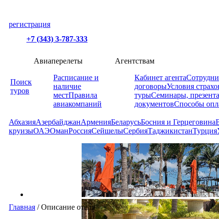
регистрация
+7 (343) 3-787-333
Авиаперелеты
Агентствам
Расписание и
Кабинет агента
Сотрудни
Поиск
наличие
договоры
Условия страхо
туров
мест
Правила
туры
Семинары, презент
авиакомпаний
документов
Способы опл
Абхазия
Азербайджан
Армения
Беларусь
Босния и Герцеговина
круизы
ОАЭ
Оман
Россия
Сейшелы
Сербия
Таджикистан
Турция
Главная
/
Описание отеля