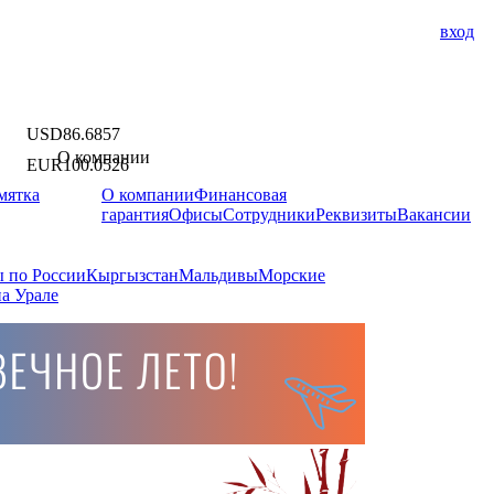
вход
USD
86.6857
О компании
EUR
100.0526
мятка
О компании
Финансовая
гарантия
Офисы
Сотрудники
Реквизиты
Вакансии
 по России
Кыргызстан
Мальдивы
Морские
а Урале