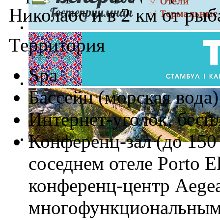
Николаос и в 2 км от ры
Территория
Spa
Бассейн (морская вода)
Интернет-уголок, бесп
Конференц-зал (до 150 
соседнем отеле Porto E
конференц-центр Aegea
многофункциональным