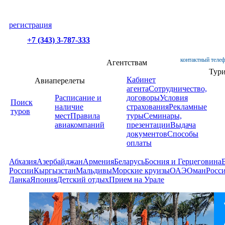
регистрация
+7 (343) 3-787-333
контактный телеф
Агентствам
Тур
Кабинет
Авиаперелеты
агента
Сотрудничество,
Расписание и
договоры
Условия
Поиск
наличие
страхования
Рекламные
туров
мест
Правила
туры
Семинары,
авиакомпаний
презентации
Выдача
документов
Способы
оплаты
Абхазия
Азербайджан
Армения
Беларусь
Босния и Герцеговина
России
Кыргызстан
Мальдивы
Морские круизы
ОАЭ
Оман
Росс
Ланка
Япония
Детский отдых
Прием на Урале