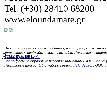
Tel. (+30) 28410 68200
www.eloundamare.gr
На сайте ведется сбор метаданных, в т.ч. ip-адрес, местора
этих данных, необходимо покинуть сайт. Политика в отнош
Закрыть
Трэвел. Русский клуб»
Все вопросы по обработке персональных данных, в т.ч. об их
Реестровые номера: ООО «Море Трэвел»
РТО 013907
, ООО «