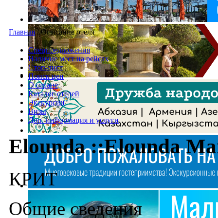
Главная
/
Описание отеля
Спецпредложения
Наличие мест на рейсах
Стоп-лист
Поиск цен
О стране
Каталог отелей
Экскурсии
Визы
Доп. информация и услуги
Elounda ::Elounda Ma
КРИТ
Общие сведения