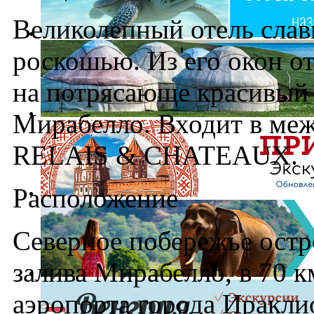
Великолепный отель слав
роскошью. Из его окон о
на потрясающе красивый
Мирабелло. Входит в меж
RELAIS & CHATEAUX.
Расположение
Северное побережье остр
залива Мирабелло, в 70 
аэропорта города Ираклио