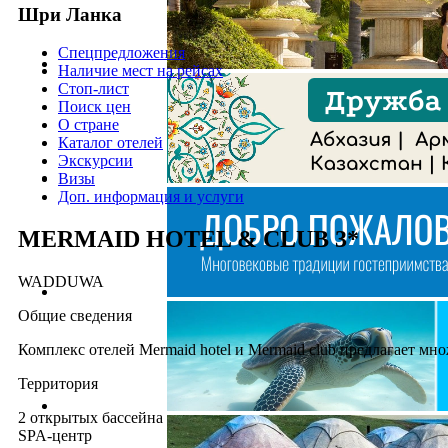
Шри Ланка
Спецпредложения
Наличие мест на рейсах
Стоп-лист
Поиск цен
О стране
Каталог отелей
Экскурсии
Визы
Доп. информация и услуги
MERMAID HOTEL & CLUB 3*
WADDUWA
Общие сведения
Комплекс отелей Mermaid hotel и Mermaid club предлагает м
Территория
2 открытых бассейна
SPA-центр