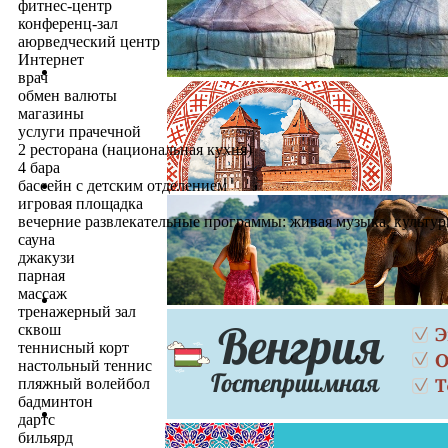
фитнес-центр
конференц-зал
аюрведческий центр
Интернет
врач
обмен валюты
магазины
услуги прачечной
2 ресторана (национальная кухня)
4 бара
бассейн с детским отделением
игровая площадка
вечерние развлекательные программы: живая музыка, культур
cауна
джакузи
парная
массаж
тренажерный зал
сквош
теннисный корт
настольный теннис
пляжный волейбол
бадминтон
дартс
бильярд