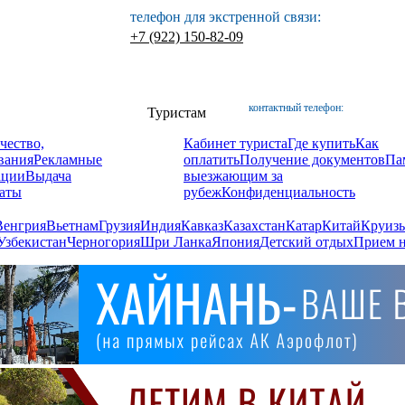
телефон для экстренной связи:
+7 (922) 150-82-09
контактный телефон:
Туристам
чество,
Кабинет туриста
Где купить
Как
вания
Рекламные
оплатить
Получение документов
Па
ации
Выдача
выезжающим за
аты
рубеж
Конфиденциальность
Венгрия
Вьетнам
Грузия
Индия
Кавказ
Казахстан
Катар
Китай
Круизы
Узбекистан
Черногория
Шри Ланка
Япония
Детский отдых
Прием н