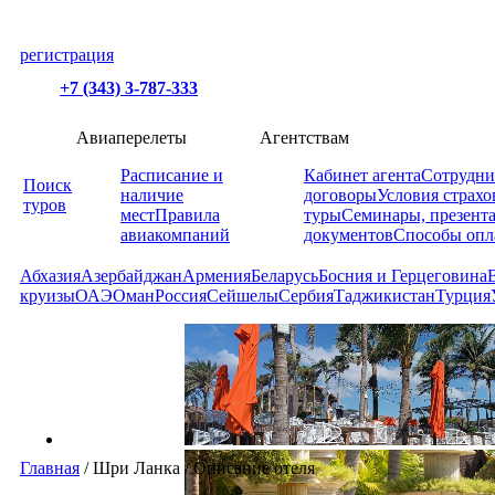
регистрация
+7 (343) 3-787-333
Авиаперелеты
Агентствам
Расписание и
Кабинет агента
Сотрудни
Поиск
наличие
договоры
Условия страхо
туров
мест
Правила
туры
Семинары, презент
авиакомпаний
документов
Способы опл
Абхазия
Азербайджан
Армения
Беларусь
Босния и Герцеговина
круизы
ОАЭ
Оман
Россия
Сейшелы
Сербия
Таджикистан
Турция
Главная
/
Шри Ланка
/
Описание отеля