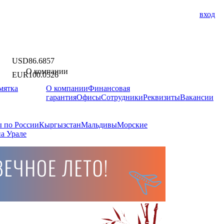
вход
USD
86.6857
О компании
EUR
100.0526
мятка
О компании
Финансовая
гарантия
Офисы
Сотрудники
Реквизиты
Вакансии
 по России
Кыргызстан
Мальдивы
Морские
а Урале