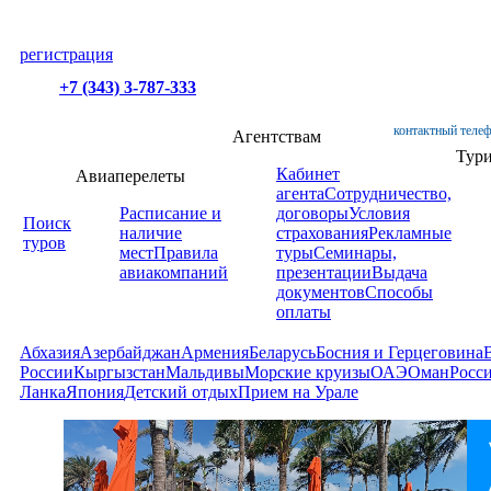
регистрация
+7 (343) 3-787-333
контактный телеф
Агентствам
Тур
Кабинет
Авиаперелеты
агента
Сотрудничество,
Расписание и
договоры
Условия
Поиск
наличие
страхования
Рекламные
туров
мест
Правила
туры
Семинары,
авиакомпаний
презентации
Выдача
документов
Способы
оплаты
Абхазия
Азербайджан
Армения
Беларусь
Босния и Герцеговина
России
Кыргызстан
Мальдивы
Морские круизы
ОАЭ
Оман
Росс
Ланка
Япония
Детский отдых
Прием на Урале