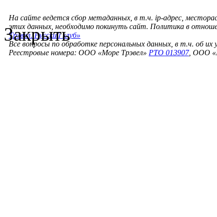
На сайте ведется сбор метаданных, в т.ч. ip-адрес, местора
этих данных, необходимо покинуть сайт. Политика в отнош
Закрыть
Трэвел. Русский клуб»
Все вопросы по обработке персональных данных, в т.ч. об их
Реестровые номера: ООО «Море Трэвел»
РТО 013907
, ООО «