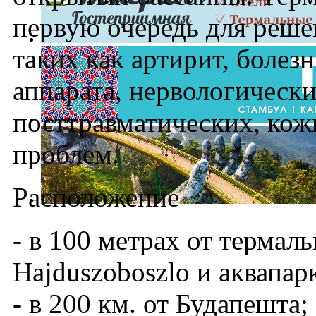
первую очередь для реше
таких как артирит, болез
аппарата, нервологически
посттравматических, кож
проблем.
Расположение
- в 100 метрах от термал
Hajduszoboszlo и аквапар
- в 200 км. от Будапешта;