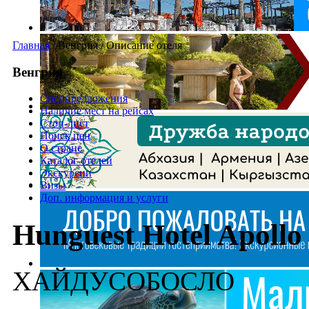
Главная
/
Венгрия
/
Описание отеля
Венгрия
Спецпредложения
Наличие мест на рейсах
Стоп-лист
Поиск цен
О стране
Каталог отелей
Экскурсии
Визы
Доп. информация и услуги
Hunguest Hotel Apollo
ХАЙДУСОБОСЛО