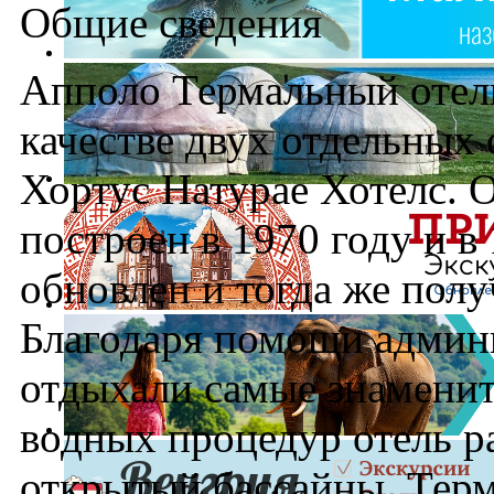
Общие сведения
Апполо Термальный отель
качестве двух отдельных 
Хортус Натурае Хотелс. 
построен в 1970 году и в
обновлен и тогда же полу
Благодаря помощи админи
отдыхали самые знаменит
водных процедур отель р
открытый бассайны. Терм