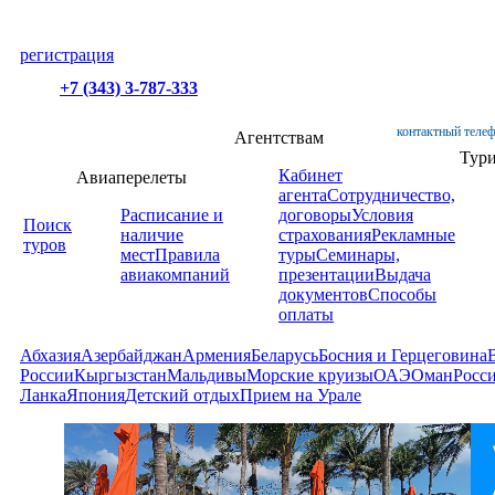
регистрация
+7 (343) 3-787-333
контактный телеф
Агентствам
Тур
Кабинет
Авиаперелеты
агента
Сотрудничество,
Расписание и
договоры
Условия
Поиск
наличие
страхования
Рекламные
туров
мест
Правила
туры
Семинары,
авиакомпаний
презентации
Выдача
документов
Способы
оплаты
Абхазия
Азербайджан
Армения
Беларусь
Босния и Герцеговина
России
Кыргызстан
Мальдивы
Морские круизы
ОАЭ
Оман
Росс
Ланка
Япония
Детский отдых
Прием на Урале