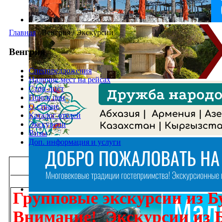
Главная
/
Венгрия
/
Экскурсии
Венгрия
Спецпредложения
Наличие мест на рейсах
Стоп-лист
Поиск цен
О стране
Каталог отелей
Экскурсии
Визы
Доп. информация и услуги
Групповые экскурсии из Б
Внимание! Экскурсии из 