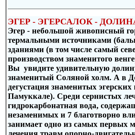
ЭГЕР - ЭГЕРСАЛОК - ДОЛИ
Эгер - небольшой живописный гор
термальными источниками (бальн
зданиями (в том числе самый сев
производством знаменитого венге
Вы увидите удивительную долину
знаменитый Соляной холм. А в До
дегустация знаменитых эгерских 
Памуккале). Среди сернистых ле
гидрокарбонатная вода, содержа
незаменимых и 7 благотворно вл
занимает одно из самых первых ме
лечения травм опорно-двигательн