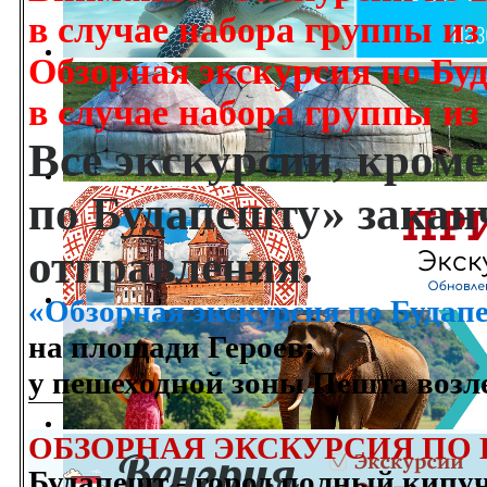
в случае набора группы из 
Обзорная экскурсия по Бу
в случае набора группы из 
Все экскурсии, кром
по Будапешту» закан
отправления.
«Обзорная экскурсия по Будап
на площади Героев;
у пешеходной зоны Пешта возл
ОБЗОРНАЯ ЭКСКУРСИЯ ПО
Будапешт - город полный кипуч