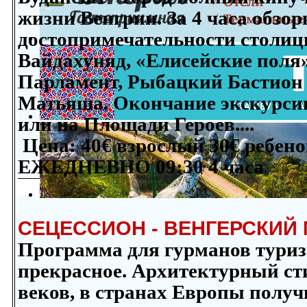
жизни Венгрии. За 4 часа обзо
достопримечательности столиц
Вайдахуняд, «Елисейские поля
Парламент, Рыбацкий Бастион 
Матьяша. Окончание экскурсии
или на Площади Героев....
Цена: 4
0
€ взрослый 3
0
€ ребено
ЕЖЕДНЕВНО 09:30 4 часа
СЕЦЕССИОН - ВЕНГЕРСКИЙ
Программа для гурманов туризм
прекрасное. Архитектурный ст
веков, в странах Европы получ