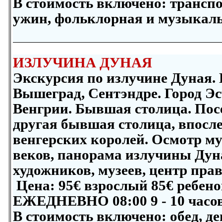
В стоимость включено:
транспо
ужин, фольклорная и музыкал
ИЗЛУЧИНА ДУНАЯ
Экскурсия по излучине Дуная. 
Вышеград, Сентэндре. Город Эс
Венгрии. Бывшая столица. Пос
другая бывшая столица, впосл
венгерских королей. Осмотр му
веков, панорама излучины Дуна
художников, музеев, центр прав
Цена: 9
5
€ взрослый
85
€ ребено
ЕЖЕДНЕВНО 08:00 9 - 10 часо
В стоимость включено:
обед, д