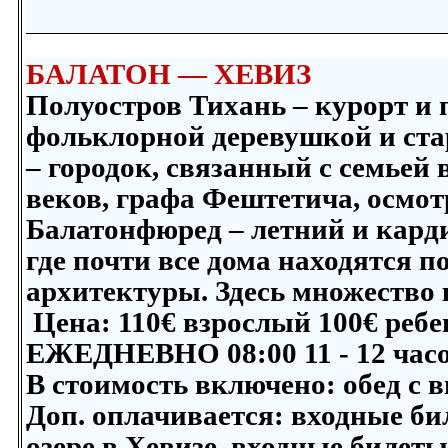
БАЛАТОН — ХЕВИЗ
Полуостров Тихань – курорт и
фольклорной деревушкой и ста
– городок, связанный с семьей
веков, графа Фештетича, осмот
Балатонфюред – летний и карди
где почти все дома находятся 
архитектуры. Здесь множество к
Цена:
110
€ взрослый
100
€ ребе
ЕЖЕДНЕВНО 08:00 11 - 12 час
В стоимость включено:
обед с 
Доп. оплачивается:
входные би
озере в Хевизе, входные билеты