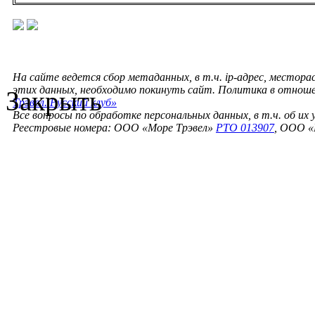
На сайте ведется сбор метаданных, в т.ч. ip-адрес, местора
этих данных, необходимо покинуть сайт. Политика в отнош
Закрыть
Трэвел. Русский клуб»
Все вопросы по обработке персональных данных, в т.ч. об их
Реестровые номера: ООО «Море Трэвел»
РТО 013907
, ООО «