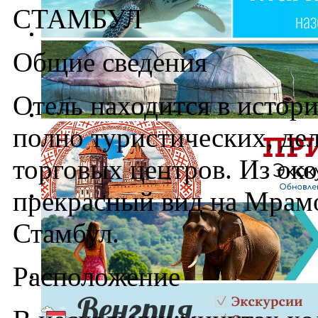
СТАМБУЛ
Общие сведения
Отель находится в истори
полно туристических, де
торговых центров. Из око
прекрасный вид на Мрам
Стамбул.
Расположение