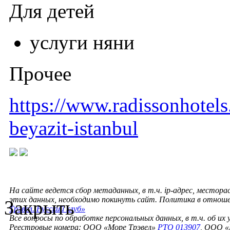
Для детей
услуги няни
Прочее
https://www.radissonhotels
beyazit-istanbul
На сайте ведется сбор метаданных, в т.ч. ip-адрес, местора
этих данных, необходимо покинуть сайт. Политика в отнош
Закрыть
Трэвел. Русский клуб»
Все вопросы по обработке персональных данных, в т.ч. об их
Реестровые номера: ООО «Море Трэвел»
РТО 013907
, ООО «