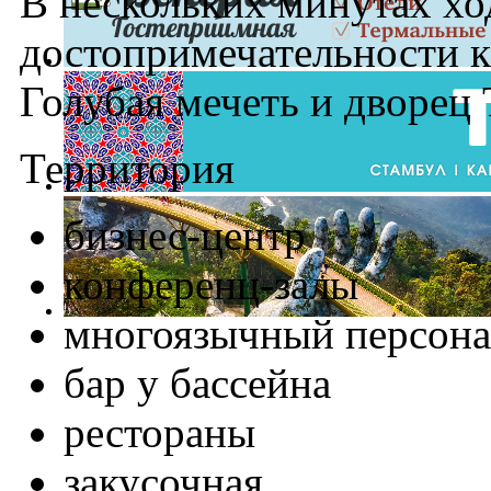
В нескольких минутах ход
достопримечательности к
Голубая мечеть и дворец
Территория
бизнес-центр
конференц-залы
многоязычный персона
бар у бассейна
рестораны
закусочная