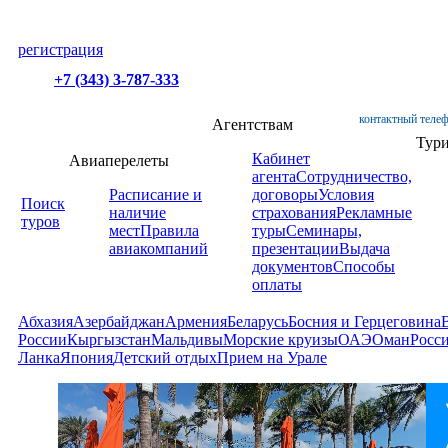
регистрация
+7 (343) 3-787-333
контактный телеф
Агентствам
Тур
Кабинет
Авиаперелеты
агента
Сотрудничество,
Расписание и
договоры
Условия
Поиск
наличие
страхования
Рекламные
туров
мест
Правила
туры
Семинары,
авиакомпаний
презентации
Выдача
документов
Способы
оплаты
Абхазия
Азербайджан
Армения
Беларусь
Босния и Герцеговина
России
Кыргызстан
Мальдивы
Морские круизы
ОАЭ
Оман
Росс
Ланка
Япония
Детский отдых
Прием на Урале