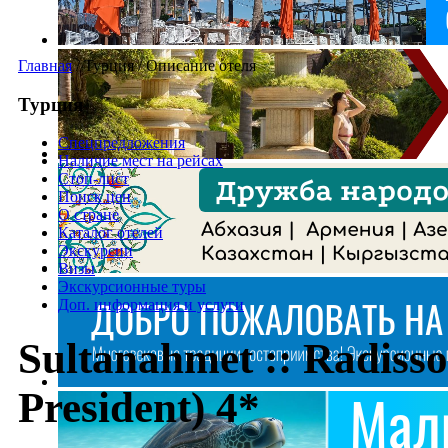
Главная
/
Турция
/
Описание отеля
Турция
Спецпредложения
Наличие мест на рейсах
Стоп-лист
Поиск цен
О стране
Каталог отелей
Экскурсии
Визы
Экскурсионные туры
Доп. информация и услуги
Sultanahmet :: Radisso
President) 4*