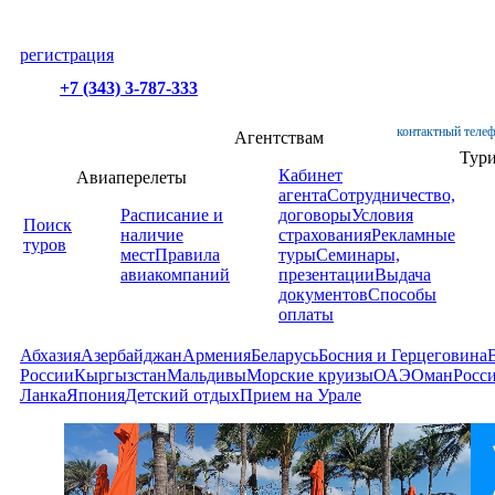
регистрация
+7 (343) 3-787-333
контактный телеф
Агентствам
Тур
Кабинет
Авиаперелеты
агента
Сотрудничество,
Расписание и
договоры
Условия
Поиск
наличие
страхования
Рекламные
туров
мест
Правила
туры
Семинары,
авиакомпаний
презентации
Выдача
документов
Способы
оплаты
Абхазия
Азербайджан
Армения
Беларусь
Босния и Герцеговина
России
Кыргызстан
Мальдивы
Морские круизы
ОАЭ
Оман
Росс
Ланка
Япония
Детский отдых
Прием на Урале