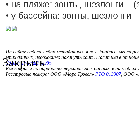
• на пляже: зонты, шезлонги – (
• у бассейна: зонты, шезлонги 
На сайте ведется сбор метаданных, в т.ч. ip-адрес, местора
этих данных, необходимо покинуть сайт. Политика в отнош
Закрыть
Трэвел. Русский клуб»
Все вопросы по обработке персональных данных, в т.ч. об их
Реестровые номера: ООО «Море Трэвел»
РТО 013907
, ООО «