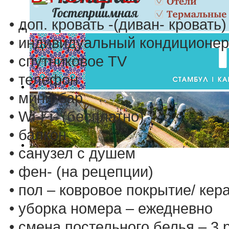
• доп. кровать -(диван- кровать)
• индивидуальный кондиционер-
• спутниковое TV
• телефон
• мини-бар
• Wi-Fi- (бесплатно)
• балкон
• санузел с душем
• фен- (на рецепции)
• пол – ковровое покрытие/ ке
• уборка номера – ежедневно
• смена постельного белья – 3 