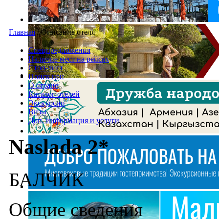
Главная
/
Описание отеля
Спецпредложения
Наличие мест на рейсах
Стоп-лист
Поиск цен
О стране
Каталог отелей
Экскурсии
Визы
Доп. информация и услуги
Naslada 2*
БАЛЧИК
Общие сведения