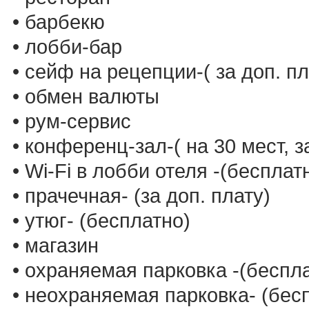
• барбекю
• лобби-бар
• сейф на рецепции-( за доп. пл
• обмен валюты
• рум-сервис
• конференц-зал-( на 30 мест, 
• Wi-Fi в лобби отеля -(бесплат
• прачечная- (за доп. плату)
• утюг- (бесплатно)
• магазин
• охраняемая парковка -(беспл
• неохраняемая парковка- (бес