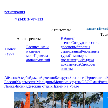
регистрация
+7 (343) 3-787-333
контактный телеф
Агентствам
Тур
Кабинет
Авиаперелеты
агента
Сотрудничество,
Расписание и
договоры
Условия
Поиск
наличие
страхования
Рекламные
туров
мест
Правила
туры
Семинары,
авиакомпаний
презентации
Выдача
документов
Способы
оплаты
Абхазия
Азербайджан
Армения
Беларусь
Босния и Герцеговина
России
Кыргызстан
Мальдивы
Морские круизы
ОАЭ
Оман
Росс
Ланка
Япония
Детский отдых
Прием на Урале