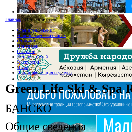
Главная
/
Описание отеля
Спецпредложения
Наличие мест на рейсах
Стоп-лист
Поиск цен
О стране
Каталог отелей
Экскурсии
Визы
Доп. информация и услуги
Green Life Ski & Spa 
БАНСКО
Общие сведения