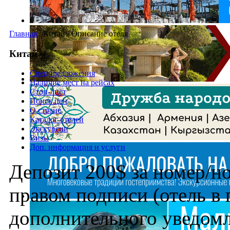
Главная
/
Китай
/
Описание отеля
Китай
Спецпредложения
Наличие мест на рейсах
Стоп-лист
Поиск цен
О стране
Каталог отелей
Экскурсии
Визы
Доп. информация и услуги
Депозит 200$ за номер/ноч
правом подписи (отель в 
дополнительного уведом