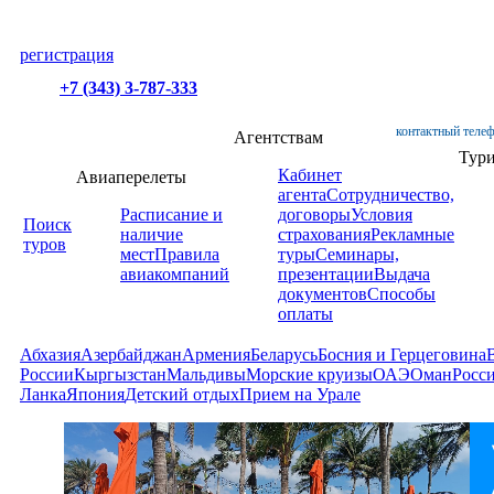
регистрация
+7 (343) 3-787-333
контактный телеф
Агентствам
Тур
Кабинет
Авиаперелеты
агента
Сотрудничество,
Расписание и
договоры
Условия
Поиск
наличие
страхования
Рекламные
туров
мест
Правила
туры
Семинары,
авиакомпаний
презентации
Выдача
документов
Способы
оплаты
Абхазия
Азербайджан
Армения
Беларусь
Босния и Герцеговина
России
Кыргызстан
Мальдивы
Морские круизы
ОАЭ
Оман
Росс
Ланка
Япония
Детский отдых
Прием на Урале