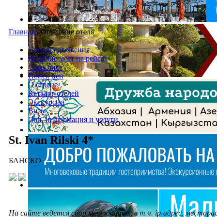
Главная
/
Описание отеля
Спецпредложения
Наличие мест на рейсах
Стоп-лист
Поиск цен
О стране
Каталог отелей
Экскурсии
Визы
Доп. информация и услуги
St. Ivan Rilski 4*
БАНСКО
На сайте ведется сбор метаданных, в т.ч. ip-адрес, местора