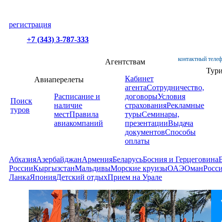
регистрация
+7 (343) 3-787-333
контактный телеф
Агентствам
Тур
Кабинет
Авиаперелеты
агента
Сотрудничество,
Расписание и
договоры
Условия
Поиск
наличие
страхования
Рекламные
туров
мест
Правила
туры
Семинары,
авиакомпаний
презентации
Выдача
документов
Способы
оплаты
Абхазия
Азербайджан
Армения
Беларусь
Босния и Герцеговина
России
Кыргызстан
Мальдивы
Морские круизы
ОАЭ
Оман
Росс
Ланка
Япония
Детский отдых
Прием на Урале