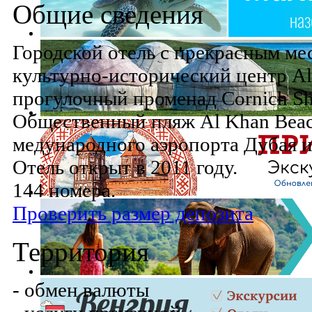
Общие сведения
Городской отель с прекрасным ме
культурно-исторический центр Al 
прогулочный променад Cornich Sh
Общественный пляж Al Khan Beach 
медународного аэропорта Дубая и
Отель открыт в 2011 году.
144 номера.
Проверить размер депозита
Территория
- обмен валюты