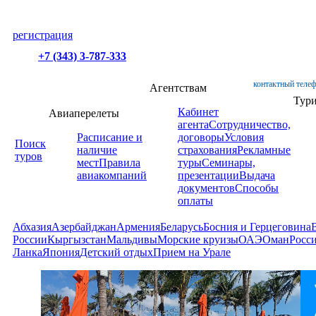
регистрация
+7 (343) 3-787-333
контактный телеф
Агентствам
Тур
Кабинет
Авиаперелеты
агента
Сотрудничество,
Расписание и
договоры
Условия
Поиск
наличие
страхования
Рекламные
туров
мест
Правила
туры
Семинары,
авиакомпаний
презентации
Выдача
документов
Способы
оплаты
Абхазия
Азербайджан
Армения
Беларусь
Босния и Герцеговина
России
Кыргызстан
Мальдивы
Морские круизы
ОАЭ
Оман
Росс
Ланка
Япония
Детский отдых
Прием на Урале