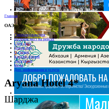
Главная
/
ОАЭ
/
Описание отеля
ОАЭ
Спецпредложения
Наличие мест на рейсах
Стоп-лист
Поиск цен
О стране
Каталог отелей
Экскурсии
Визы
Доп. информация и услуги
Aryana Hotel 4*
Шарджа