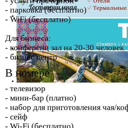
- услуги прачечной
- парковка (бесплатно)
- WiFi (бесплатно)
Для бизнеса:
- конференц зал на 20-30 человек
- бизнес центр
В номере
- телевизор
- мини-бар (платно)
- набор для приготовления чая/ко
- сейф
- Wi-Fi (бесплатно)