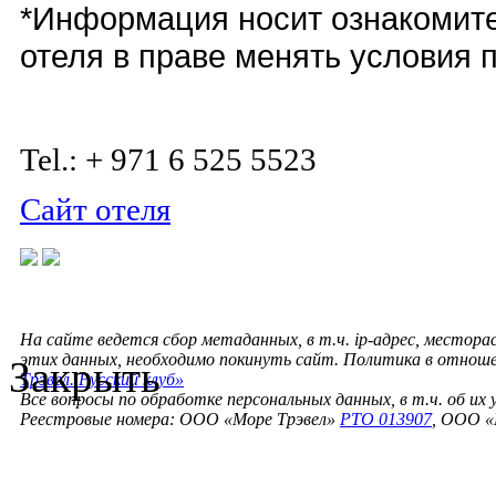
*Информация носит ознакомит
отеля в праве менять условия 
Tel.: + 971 6 525 5523
Сайт отеля
На сайте ведется сбор метаданных, в т.ч. ip-адрес, местора
этих данных, необходимо покинуть сайт. Политика в отнош
Закрыть
Трэвел. Русский клуб»
Все вопросы по обработке персональных данных, в т.ч. об их
Реестровые номера: ООО «Море Трэвел»
РТО 013907
, ООО «