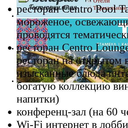
ресторан Centro Pool Ta
мороженое, освежающи
проводятся тематическ
ресторан Centro Lounge
ресторан на открытом в
изысканные блюда инт
богатую коллекцию вин
напитки)
конференц-зал (на 60 ч
Wi-Fi интернет в лобби