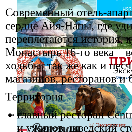
Современный отель-апарт
сердце Айя-Напы, где уд
переплетаются история, 
Монастырь 16-го века – в
ходьбы, так же как и пес
магазинов, ресторанов и 
Территория
главный ресторан Centr
и ужинов, шведский ст