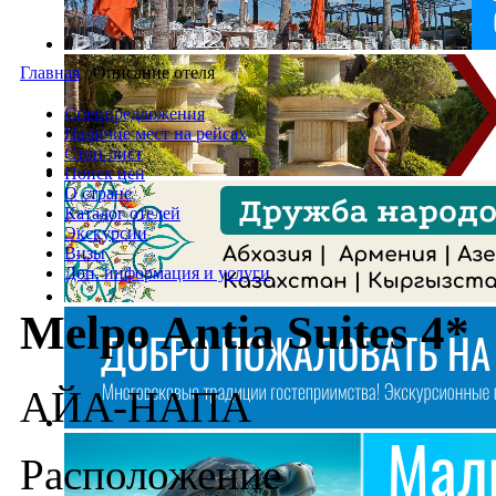
Главная
/
Описание отеля
Спецпредложения
Наличие мест на рейсах
Стоп-лист
Поиск цен
О стране
Каталог отелей
Экскурсии
Визы
Доп. информация и услуги
Melpo Antia Suites 4*
АЙА-НАПА
Расположение