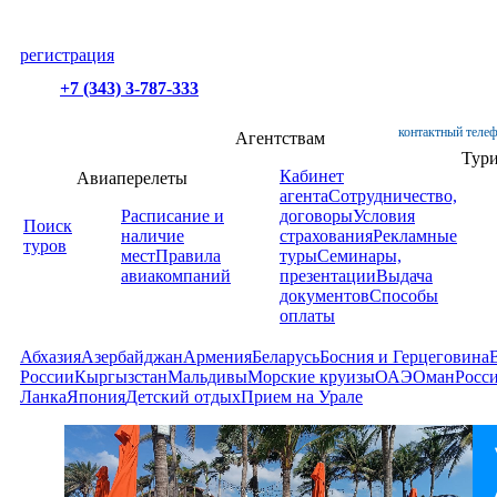
регистрация
+7 (343) 3-787-333
контактный телеф
Агентствам
Тур
Кабинет
Авиаперелеты
агента
Сотрудничество,
Расписание и
договоры
Условия
Поиск
наличие
страхования
Рекламные
туров
мест
Правила
туры
Семинары,
авиакомпаний
презентации
Выдача
документов
Способы
оплаты
Абхазия
Азербайджан
Армения
Беларусь
Босния и Герцеговина
России
Кыргызстан
Мальдивы
Морские круизы
ОАЭ
Оман
Росс
Ланка
Япония
Детский отдых
Прием на Урале