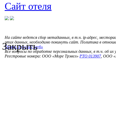
Сайт отеля
На сайте ведется сбор метаданных, в т.ч. ip-адрес, местора
этих данных, необходимо покинуть сайт. Политика в отнош
Закрыть
Трэвел. Русский клуб»
Все вопросы по обработке персональных данных, в т.ч. об их
Реестровые номера: ООО «Море Трэвел»
РТО 013907
, ООО «