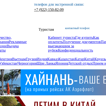
телефон для экстренной связи:
+7 (922) 150-82-09
контактный телефон:
Туристам
чество,
Кабинет туриста
Где купить
Как
вания
Рекламные
оплатить
Получение документов
Па
ации
Выдача
выезжающим за
аты
рубеж
Конфиденциальность
Венгрия
Вьетнам
Грузия
Индия
Кавказ
Казахстан
Катар
Китай
Круизы
Узбекистан
Черногория
Шри Ланка
Япония
Детский отдых
Прием н