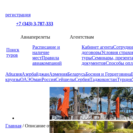
регистрация
+7 (343) 3-787-333
Авиаперелеты
Агентствам
Расписание и
Кабинет агента
Сотрудни
Поиск
наличие
договоры
Условия страхо
туров
мест
Правила
туры
Семинары, презент
авиакомпаний
документов
Способы опл
Абхазия
Азербайджан
Армения
Беларусь
Босния и Герцеговина
круизы
ОАЭ
Оман
Россия
Сейшелы
Сербия
Таджикистан
Турция
Главная
/
Описание отеля