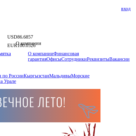
вход
USD
86.6857
О компании
EUR
100.0526
мятка
О компании
Финансовая
гарантия
Офисы
Сотрудники
Реквизиты
Вакансии
 по России
Кыргызстан
Мальдивы
Морские
а Урале