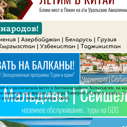
ее в идиллическом месте в богемном районе Хольцхаузен, на кра
ны именами художников. До озера Аммерзее 10 минут ходьбы. Эт
е из которых связанны между собой.