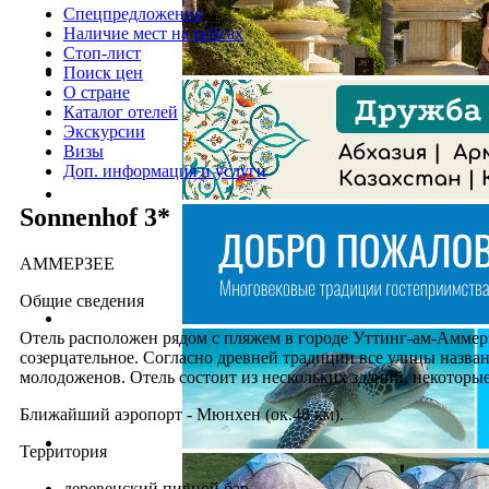
Спецпредложения
Наличие мест на рейсах
Стоп-лист
Поиск цен
О стране
Каталог отелей
Экскурсии
Визы
Доп. информация и услуги
Sonnenhof 3*
АММЕРЗЕЕ
Общие сведения
Отель расположен рядом с пляжем в городе Уттинг-ам-Аммерз
созерцательное. Согласно древней традиции все улицы назва
молодоженов. Отель состоит из нескольких зданий, некоторы
Ближайший аэропорт - Мюнхен (ок.48 км).
Территория
деревенский пивной бар