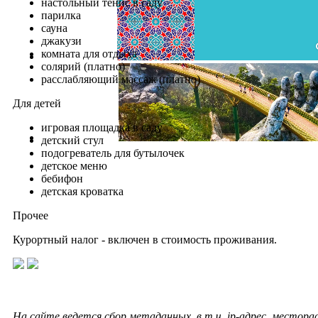
настольный тенис в саду
парилка
сауна
джакузи
комната для отдыха
солярий (платно)
расслабляющий массаж (платно)
Для детей
игровая площадка в саду
детский стул
подогреватель для бутылочек
детское меню
бебифон
детская кроватка
Прочее
Курортный налог - включен в стоимость проживания.
На сайте ведется сбор метаданных, в т.ч. ip-адрес, местор