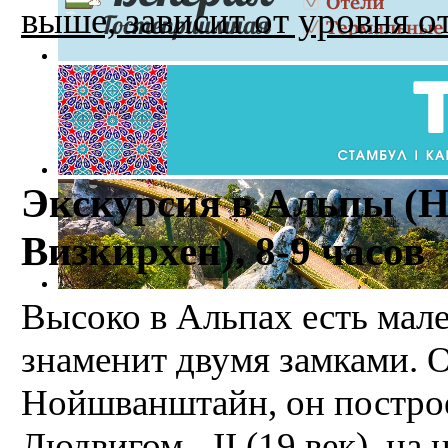
выше, зависит от уровня от
Экскурсия в Альпы (
Визкирхен), 8-9 часов
Высоко в Альпах есть мал
знаменит двумя замками. 
Нойшванштайн, он построе
Людвигом - II (19 век), на