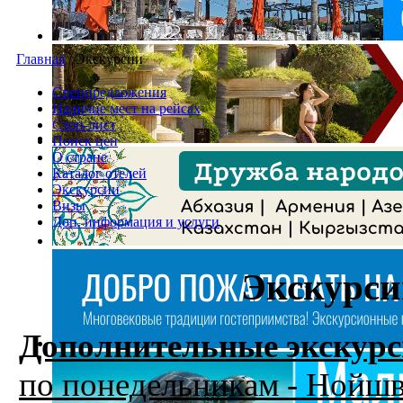
Главная
/
Экскурсии
Спецпредложения
Наличие мест на рейсах
Стоп-лист
Поиск цен
О стране
Каталог отелей
Экскурсии
Визы
Доп. информация и услуги
Экскурси
Дополнительные экскурси
по понедельникам - Нойш