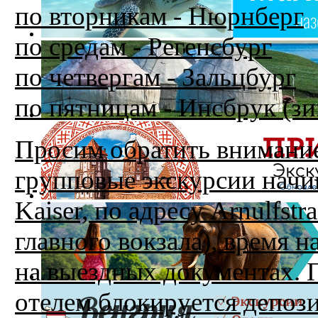
по вторникам - Нюрнберг
по средам - Регенсбург
по четвергам - Зальцбург
по пятницам - Инсбрук (зи
Просим обратить внимание
групповые экскурсии начи
Kaiser, по адресу Arnulfst
главного вокзала), время н
на выездных документах. П
отелем блокируется депози