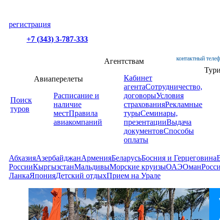
регистрация
+7 (343) 3-787-333
контактный телеф
Агентствам
Тур
Кабинет
Авиаперелеты
агента
Сотрудничество,
Расписание и
договоры
Условия
Поиск
наличие
страхования
Рекламные
туров
мест
Правила
туры
Семинары,
авиакомпаний
презентации
Выдача
документов
Способы
оплаты
Абхазия
Азербайджан
Армения
Беларусь
Босния и Герцеговина
России
Кыргызстан
Мальдивы
Морские круизы
ОАЭ
Оман
Росс
Ланка
Япония
Детский отдых
Прием на Урале