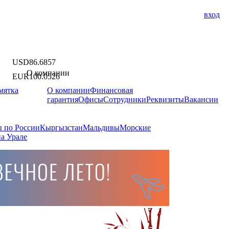
вход
USD
86.6857
О компании
EUR
100.0526
мятка
О компании
Финансовая
гарантия
Офисы
Сотрудники
Реквизиты
Вакансии
 по России
Кыргызстан
Мальдивы
Морские
а Урале