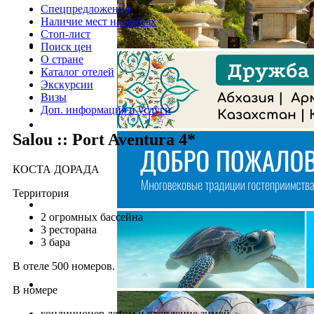
Спецпредложения
Наличие мест на рейсах
Стоп-лист
Поиск цен
О стране
Каталог отелей
Экскурсии
Визы
Доп. информация и услуги
Salou :: Port Aventura 4*
КОСТА ДОРАДА
Территория
2 огромных бассейна
3 ресторана
3 бара
В отеле 500 номеров.
В номере
кондиционер летом и отопление зимой