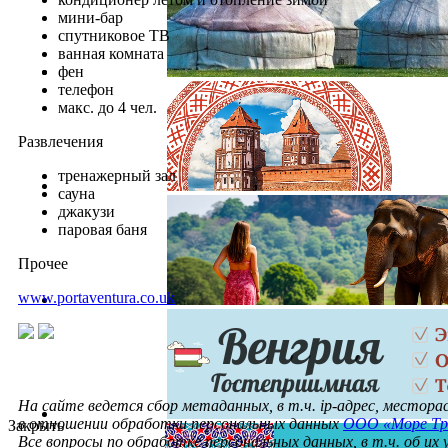
мини-бар
спутниковое ТВ
ванная комната
фен
телефон
макс. до 4 чел.
Развлечения
тренажерный зал
сауна
джакузи
паровая баня
Прочее
www.portaventura.co.uk
На сайте ведется сбор метаданных, в т.ч. ip-адрес, местор
в отношении обработки персональных данных
ООО «Море Тр
Закрыть
Все вопросы по обработке персональных данных, в т.ч. об их