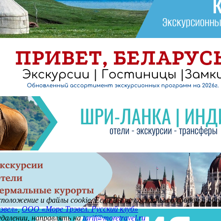
асположение и файлы cookie. Если Вы не согласны со сбором и о
эвел»
,
ООО «Море Трэвел. Русский клуб»
 удалении, направлять на
tarif@moretravel.ru