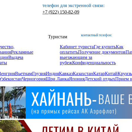
телефон для экстренной связи:
+7 (922) 150-82-09
контактный телефон:
Туристам
чество,
Кабинет туриста
Где купить
Как
вания
Рекламные
оплатить
Получение документов
Па
ации
Выдача
выезжающим за
аты
рубеж
Конфиденциальность
Венгрия
Вьетнам
Грузия
Индия
Кавказ
Казахстан
Катар
Китай
Круизы
Узбекистан
Черногория
Шри Ланка
Япония
Детский отдых
Прием н