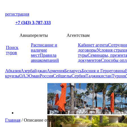
регистрация
+7 (343) 3-787-333
Авиаперелеты
Агентствам
Расписание и
Кабинет агента
Сотрудни
Поиск
наличие
договоры
Условия страхо
туров
мест
Правила
туры
Семинары, презент
авиакомпаний
документов
Способы опл
Абхазия
Азербайджан
Армения
Беларусь
Босния и Герцеговина
круизы
ОАЭ
Оман
Россия
Сейшелы
Сербия
Таджикистан
Турция
Главная
/
Описание отеля