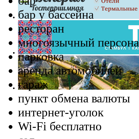
бар
бар у бассейна
ресторан
многоязычный персона
парковка
аренда автомобилей
гараж
пункт обмена валюты
интернет-уголок
Wi-Fi бесплатно