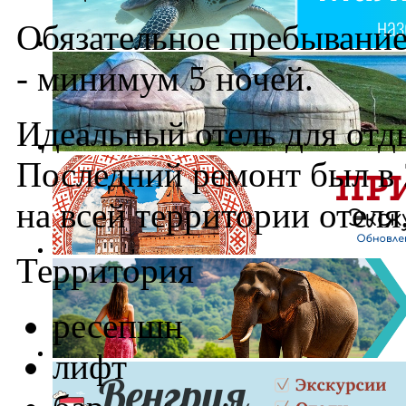
Обязательное пребывание 
- минимум 5 ночей.
Идеальный отель для отды
Последний ремонт был в 
на всей территории отеля
Территория
ресепшн
лифт