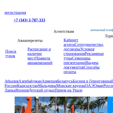
регистрация
+7 (343) 3-787-333
контактный телеф
Агентствам
Тур
Кабинет
Авиаперелеты
агента
Сотрудничество,
Расписание и
договоры
Условия
Поиск
наличие
страхования
Рекламные
туров
мест
Правила
туры
Семинары,
авиакомпаний
презентации
Выдача
документов
Способы
оплаты
Абхазия
Азербайджан
Армения
Беларусь
Босния и Герцеговина
России
Кыргызстан
Мальдивы
Морские круизы
ОАЭ
Оман
Росс
Ланка
Япония
Детский отдых
Прием на Урале