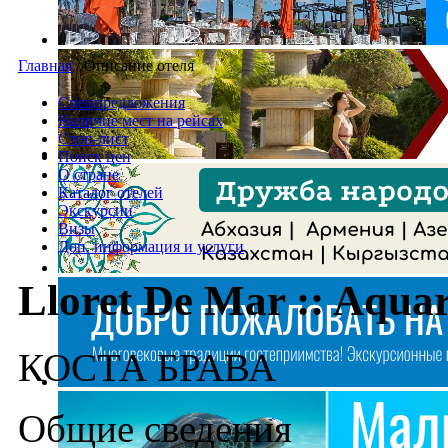
Главная
/
Описание отеля
Спецпредложения
Наличие мест на рейсах
Стоп-лист
Поиск цен
О стране
Каталог отелей
Экскурсии
Визы
Доп. информация и услуги
Lloret De Mar :: Aquar
КОСТА БРАВА
Общие сведения