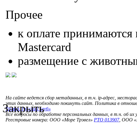
Прочее
к оплате принимаются к
Mastercard
размещение с животны
На сайте ведется сбор метаданных, в т.ч. ip-адрес, местора
этих данных, необходимо покинуть сайт. Политика в отнош
Закрыть
Трэвел. Русский клуб»
Все вопросы по обработке персональных данных, в т.ч. об их
Реестровые номера: ООО «Море Трэвел»
РТО 013907
, ООО «