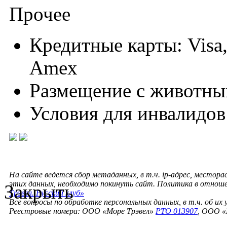
Прочее
Кредитные карты: Visa,
Amex
Размещение с животны
Условия для инвалидов
На сайте ведется сбор метаданных, в т.ч. ip-адрес, местора
этих данных, необходимо покинуть сайт. Политика в отнош
Закрыть
Трэвел. Русский клуб»
Все вопросы по обработке персональных данных, в т.ч. об их
Реестровые номера: ООО «Море Трэвел»
РТО 013907
, ООО «