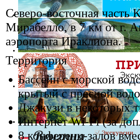
Северо-восточная часть К
Мирабелло, в 7 км от г. А
аэропорта Ираклиона.
Территория
Бассейн с морской вод
крытый с пресной вод
Джакузи в некоторых 
Интернет Wi-Fi (за доп
8 конференц-залов вмес