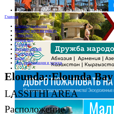
Главная
/
Описание отеля
Спецпредложения
Наличие мест на рейсах
Стоп-лист
Поиск цен
О стране
Каталог отелей
Экскурсии
Визы
Доп. информация и услуги
Elounda::Elounda Bay 
LASSITHI AREA
Расположение