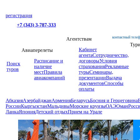
регистрация
+7 (343) 3-787-333
контактный телеф
Агентствам
Тур
Кабинет
Авиаперелеты
агента
Сотрудничество,
Расписание и
договоры
Условия
Поиск
наличие
страхования
Рекламные
туров
мест
Правила
туры
Семинары,
авиакомпаний
презентации
Выдача
документов
Способы
оплаты
Абхазия
Азербайджан
Армения
Беларусь
Босния и Герцеговина
России
Кыргызстан
Мальдивы
Морские круизы
ОАЭ
Оман
Росс
Ланка
Япония
Детский отдых
Прием на Урале