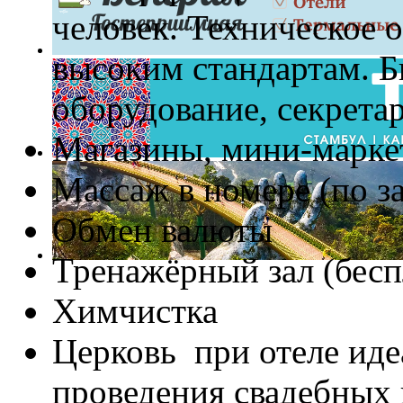
человек. Техническое 
высоким стандартам. Б
оборудование, секретар
Магазины, мини-марке
Массаж в номере (по з
Обмен валюты
Тренажёрный зал (бесп
Химчистка
Церковь при отеле иде
проведения свадебных