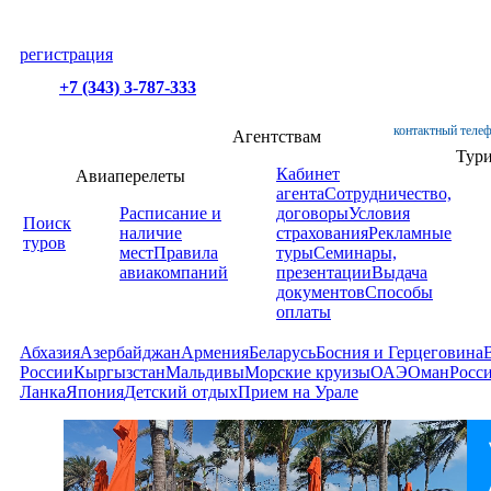
регистрация
+7 (343) 3-787-333
контактный телеф
Агентствам
Тур
Кабинет
Авиаперелеты
агента
Сотрудничество,
Расписание и
договоры
Условия
Поиск
наличие
страхования
Рекламные
туров
мест
Правила
туры
Семинары,
авиакомпаний
презентации
Выдача
документов
Способы
оплаты
Абхазия
Азербайджан
Армения
Беларусь
Босния и Герцеговина
России
Кыргызстан
Мальдивы
Морские круизы
ОАЭ
Оман
Росс
Ланка
Япония
Детский отдых
Прием на Урале