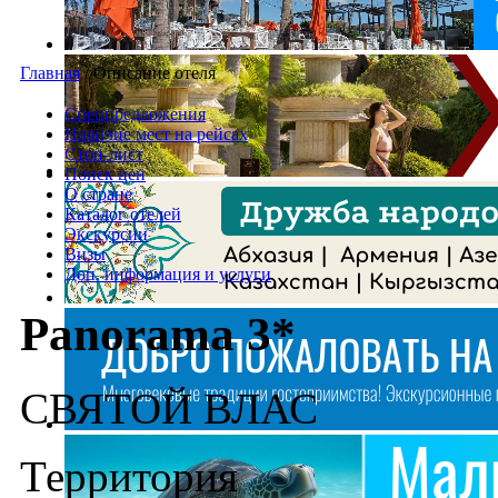
Главная
/
Описание отеля
Спецпредложения
Наличие мест на рейсах
Стоп-лист
Поиск цен
О стране
Каталог отелей
Экскурсии
Визы
Доп. информация и услуги
Panorama 3*
СВЯТОЙ ВЛАС
Территория