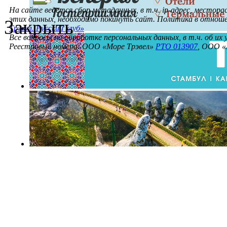
На сайте ведется сбор метаданных, в т.ч. ip-адрес, местора
этих данных, необходимо покинуть сайт. Политика в отнош
Закрыть
Трэвел. Русский клуб»
Все вопросы по обработке персональных данных, в т.ч. об их
Реестровые номера: ООО «Море Трэвел»
РТО 013907
, ООО «