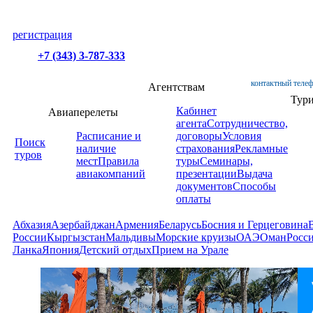
регистрация
+7 (343) 3-787-333
контактный телеф
Агентствам
Тур
Кабинет
Авиаперелеты
агента
Сотрудничество,
Расписание и
договоры
Условия
Поиск
наличие
страхования
Рекламные
туров
мест
Правила
туры
Семинары,
авиакомпаний
презентации
Выдача
документов
Способы
оплаты
Абхазия
Азербайджан
Армения
Беларусь
Босния и Герцеговина
России
Кыргызстан
Мальдивы
Морские круизы
ОАЭ
Оман
Росс
Ланка
Япония
Детский отдых
Прием на Урале