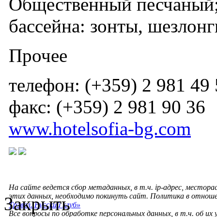
Общественный песчаный; 
бассейна: зонты, шезлонг
Прочее
телефон: (+359) 2 981 49
факс: (+359) 2 981 90 36
www.hotelsofia-bg.com
На сайте ведется сбор метаданных, в т.ч. ip-адрес, местора
этих данных, необходимо покинуть сайт. Политика в отнош
Закрыть
Трэвел. Русский клуб»
Все вопросы по обработке персональных данных, в т.ч. об их