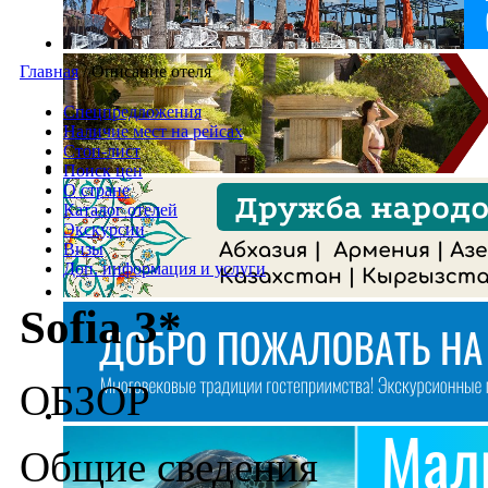
Главная
/
Описание отеля
Спецпредложения
Наличие мест на рейсах
Стоп-лист
Поиск цен
О стране
Каталог отелей
Экскурсии
Визы
Доп. информация и услуги
Sofia 3*
ОБЗОР
Общие сведения