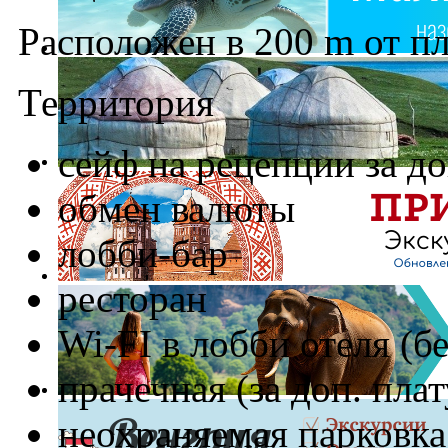
Расположен в 200 m от пл
Территория
сейф на рецепции за до
обмен валюты
лобби-бар
ресторан
Wi-FI в лобби отеля (б
прачечная (за доп. плат
неохраняемая парковка