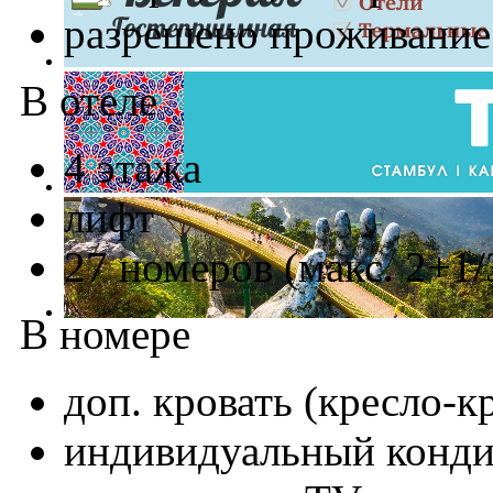
разрешено проживани
В отеле
4 этажа
лифт
27 номеров (макс. 2+1/3
В номере
доп. кровать (кресло-к
индивидуальный конд