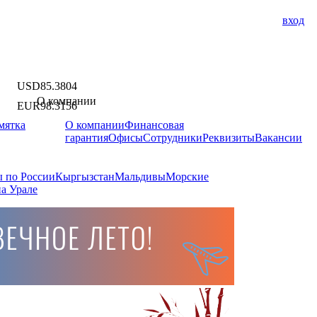
вход
USD
85.3804
О компании
EUR
98.3156
мятка
О компании
Финансовая
гарантия
Офисы
Сотрудники
Реквизиты
Вакансии
 по России
Кыргызстан
Мальдивы
Морские
а Урале