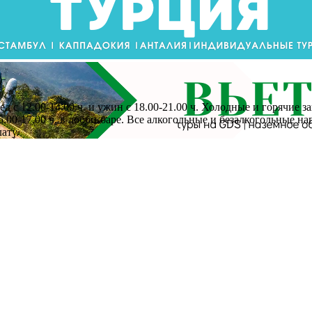
с 12.00-14.00 ч. и ужин с 18.00-21.00 ч. Холодные и горячие заку
.00-17.00 ч. в лобби-баре. Все алкогольные и безалкогольные нап
ату.