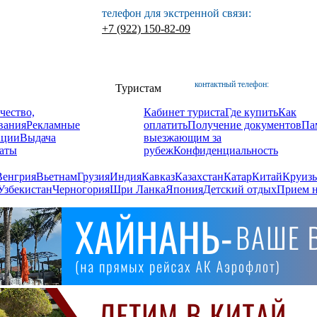
телефон для экстренной связи:
+7 (922) 150-82-09
контактный телефон:
Туристам
чество,
Кабинет туриста
Где купить
Как
вания
Рекламные
оплатить
Получение документов
Па
ации
Выдача
выезжающим за
аты
рубеж
Конфиденциальность
Венгрия
Вьетнам
Грузия
Индия
Кавказ
Казахстан
Катар
Китай
Круизы
Узбекистан
Черногория
Шри Ланка
Япония
Детский отдых
Прием н