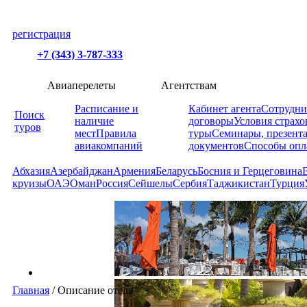
регистрация
+7 (343) 3-787-333
Авиаперелеты
Агентствам
Расписание и
Кабинет агента
Сотрудни
Поиск
наличие
договоры
Условия страхо
туров
мест
Правила
туры
Семинары, презент
авиакомпаний
документов
Способы опл
Абхазия
Азербайджан
Армения
Беларусь
Босния и Герцеговина
круизы
ОАЭ
Оман
Россия
Сейшелы
Сербия
Таджикистан
Турция
Главная
/
Описание отеля