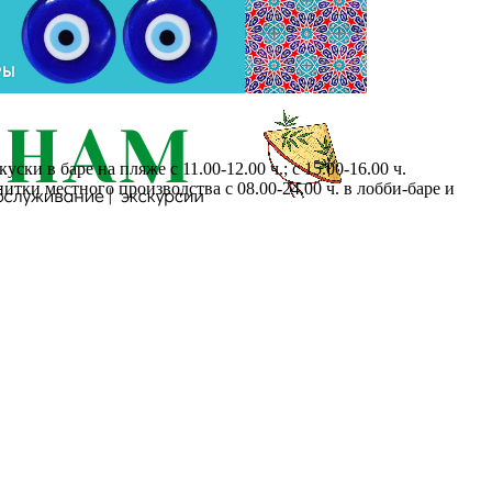
ски в баре на пляже с 11.00-12.00 ч.; с 15.00-16.00 ч.
итки местного производства с 08.00-24.00 ч. в лобби-баре и