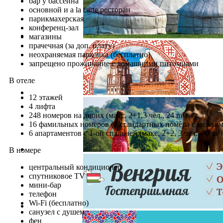
бар у бассейна
основной и a la carte ресторан
парикмахерская
конференц-зал
магазины
прачечная (за доп. плату)
неохраняемая парковка (бесплатно)
запрещено проживание с домашними питомцами
В отеле
12 этажей
4 лифта
248 номеров на двоих (макс. 2+1,3 чел., 24 m²)
16 фамильных номеров (2 стандартных номера с межкомн
6 апартаментов с 1-ой спальней (макс. 2+2, 3 чел., 50 m²)
В номере
центральный кондиционер
спутниковое TV
мини-бар
телефон
Wi-Fi (бесплатно)
санузел с душем
фен