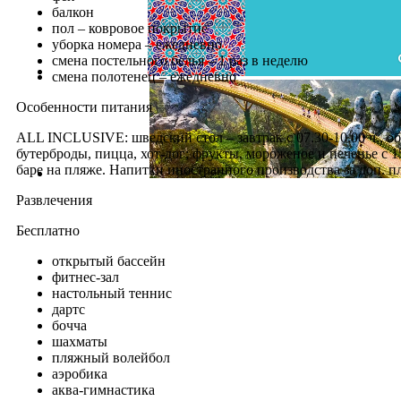
балкон
пол – ковровое покрытие
уборка номера – ежедневно
смена постельного белья – 1 раз в неделю
смена полотенец – ежедневно
Особенности питания
ALL INCLUSIVE: шведский стол – завтрак с 07.30-10.00 ч., обед 
бутерброды, пицца, хот-дог; фрукты, мороженое и печенье с 15
баре на пляже. Напитки иностранного производства за доп. пл
Развлечения
Бесплатно
открытый бассейн
фитнес-зал
настольный теннис
дартс
бочча
шахматы
пляжный волейбол
аэробика
аква-гимнастика