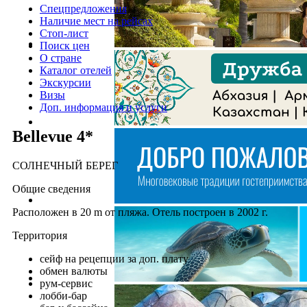
Спецпредложения
Наличие мест на рейсах
Стоп-лист
Поиск цен
О стране
Каталог отелей
Экскурсии
Визы
Доп. информация и услуги
Bellevue 4*
СОЛНЕЧНЫЙ БЕРЕГ
Общие сведения
Расположен в 20 m от пляжа. Отель построен в 2002 г.
Территория
сейф на рецепции за доп. плату
обмен валюты
рум-сервис
лобби-бар