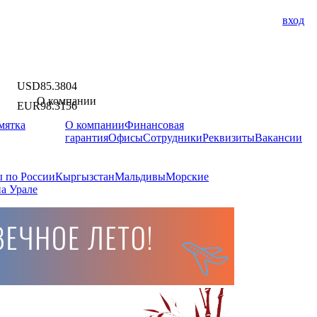
вход
USD
85.3804
О компании
EUR
98.3156
мятка
О компании
Финансовая
гарантия
Офисы
Сотрудники
Реквизиты
Вакансии
 по России
Кыргызстан
Мальдивы
Морские
а Урале