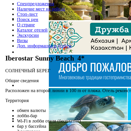
Спецпредложения
Наличие мест на рейсах
Стоп-лист
Поиск цен
О стране
Каталог отелей
Экскурсии
Визы
Доп. информация и услуги
Iberostar Sunny Beach 4*
СОЛНЕЧНЫЙ БЕРЕГ
Общие сведения
Расположен на второй линии в 100 m от пляжа. Отель реконст
Территория
обмен валюты
лобби-бар
Wi-Fi в лобби отеля (бесплатно)
бар у бассейна