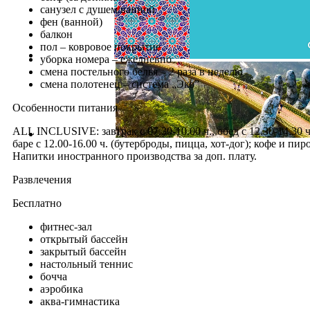
санузел с душем/ванной
фен (ванной)
балкон
пол – ковровое покрытие
уборка номера – ежедневно
смена постельного белья – 2 раза в неделю
смена полотенец – система „Эко”
Особенности питания
ALL INCLUSIVE: завтрак с 07.30-10.00 ч., обед с 12.30-14.30 ч
баре с 12.00-16.00 ч. (бутерброды, пицца, хот-дог); кофе и пи
Напитки иностранного производства за доп. плату.
Развлечения
Бесплатно
фитнес-зал
открытый бассейн
закрытый бассейн
настольный теннис
бочча
аэробика
аква-гимнастика