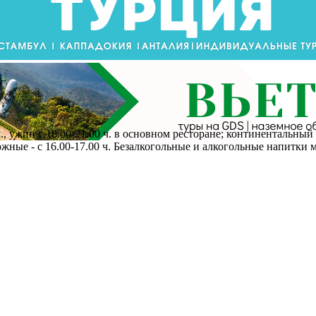
., ужин с 18.00-21.00 ч. в основном ресторане; континентальный з
рожные - с 16.00-17.00 ч. Безалкогольные и алкогольные напитки м