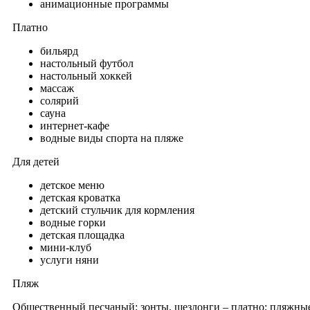
анимационные программы
Платно
бильярд
настольный футбол
настольный хоккей
массаж
солярий
сауна
интернет-кафе
водные виды спорта на пляже
Для детей
детское меню
детская кроватка
детский стульчик для кормления
водные горки
детская площадка
мини-клуб
услуги няни
Пляж
Общественный песчаный; зонты, шезлонги – платно; пляжные п