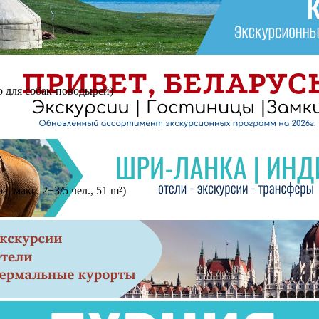
 для собак-поводырей)
 макс. 2+3/5 чел., 51 m²)