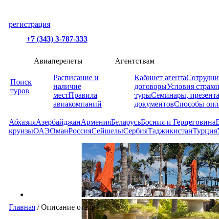
регистрация
+7 (343) 3-787-333
Авиаперелеты
Агентствам
Расписание и
Кабинет агента
Сотрудни
Поиск
наличие
договоры
Условия страхо
туров
мест
Правила
туры
Семинары, презент
авиакомпаний
документов
Способы опл
Абхазия
Азербайджан
Армения
Беларусь
Босния и Герцеговина
круизы
ОАЭ
Оман
Россия
Сейшелы
Сербия
Таджикистан
Турция
Главная
/
Описание отеля