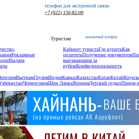
телефон для экстренной связи:
+7 (922) 150-82-09
контактный телефон:
Туристам
чество,
Кабинет туриста
Где купить
Как
вания
Рекламные
оплатить
Получение документов
Па
ации
Выдача
выезжающим за
аты
рубеж
Конфиденциальность
Венгрия
Вьетнам
Грузия
Индия
Кавказ
Казахстан
Катар
Китай
Круизы
Узбекистан
Черногория
Шри Ланка
Япония
Детский отдых
Прием н