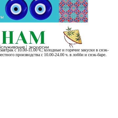
автрак с 10.00-11.00 ч.; холодные и горячие закуски в снэк-
естного производства с 10.00-24.00 ч. в лобби и снэк-баре.