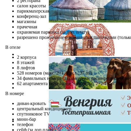
2 ресторана
салон красоты
парикмахерская
конференц-зал
магазины
прачечная
охраняемая парковка (за доп. плату)
разрешено проживание с домашними питомцами (только
В отеле
2 корпуса
8 этажей
8 лифтов
528 номеров (макс. 2+1, 3 чел., 37 m²)
34 фамильных номера (двухместные расширенные номера,
62 апартамента типа Junior Suite (макс. 2+2/4 чел., 46 m²)
В номере
диван-кровать
центральный кондиционер
спутниковое TV
мини-бар
телефон
сейф (за доп.плату)