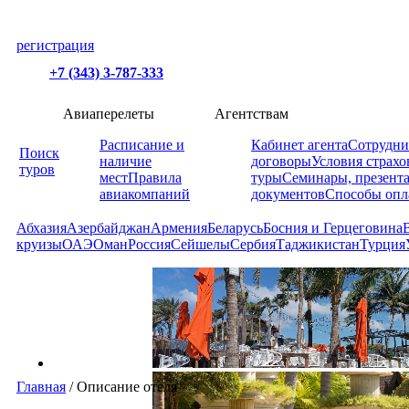
регистрация
+7 (343) 3-787-333
Авиаперелеты
Агентствам
Расписание и
Кабинет агента
Сотрудни
Поиск
наличие
договоры
Условия страхо
туров
мест
Правила
туры
Семинары, презент
авиакомпаний
документов
Способы опл
Абхазия
Азербайджан
Армения
Беларусь
Босния и Герцеговина
круизы
ОАЭ
Оман
Россия
Сейшелы
Сербия
Таджикистан
Турция
Главная
/
Описание отеля