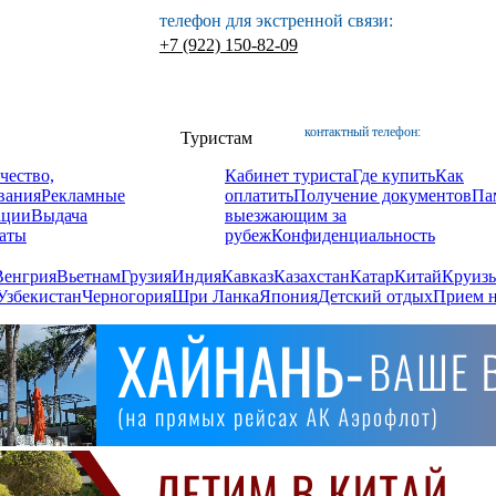
телефон для экстренной связи:
+7 (922) 150-82-09
контактный телефон:
Туристам
чество,
Кабинет туриста
Где купить
Как
вания
Рекламные
оплатить
Получение документов
Па
ации
Выдача
выезжающим за
аты
рубеж
Конфиденциальность
Венгрия
Вьетнам
Грузия
Индия
Кавказ
Казахстан
Катар
Китай
Круизы
Узбекистан
Черногория
Шри Ланка
Япония
Детский отдых
Прием н