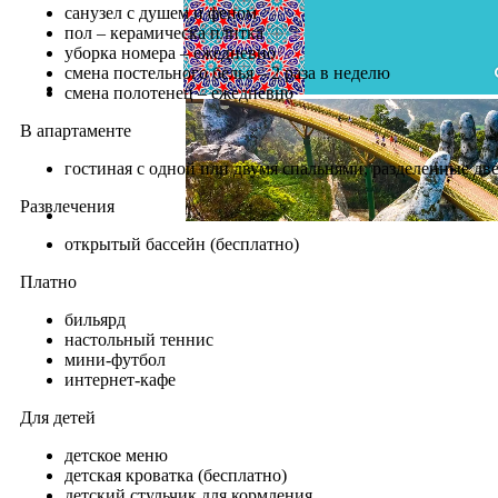
санузел с душем и феном
пол – керамическа плитка
уборка номера – ежедневно
смена постельного белья – 2 раза в неделю
смена полотенец – ежедневно
В апартаменте
гостиная с одной или двумя спальнями, разделенные дв
Развлечения
открытый бассейн (бесплатно)
Платно
бильярд
настольный теннис
мини-футбол
интернет-кафе
Для детей
детское меню
детская кроватка (бесплатно)
детский стульчик для кормления