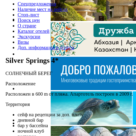
Спецпредложения
Наличие мест на рейсах
Стоп-лист
Поиск цен
О стране
Каталог отелей
Экскурсии
Визы
Доп. информация и услуги
Silver Springs 4*
СОЛНЕЧНЫЙ БЕРЕГ
Расположение
Расположен в 600 m от пляжа. Апартотель построен в 2009 г.
Территория
сейф на рецепции за доп. плату
дневной бар
бар у бассейна
ночной клуб