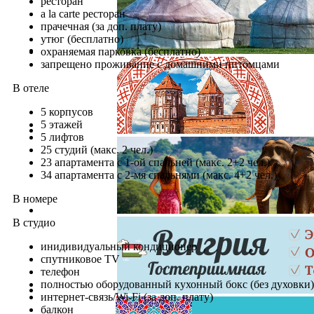
ресторан
a la carte ресторан
прачечная (за доп. плату)
утюг (бесплатно)
охраняемая парковка (бесплатно)
запрещено проживание с домашними питомцами
В отеле
5 корпусов
5 этажей
5 лифтов
25 студий (макс. 2 чел.)
23 апартамента с 1-ой спальней (макс. 2+2 чел.)
34 апартамента с 2-мя спальнями (макс. 4+2 чел.)
В номере
В студио
инидивидуальный кондиционер
спутниковое TV
телефон
полностью оборудованный кухонный бокс (без духовки)
интернет-связь/Wi-Fi (за доп. плату)
балкон