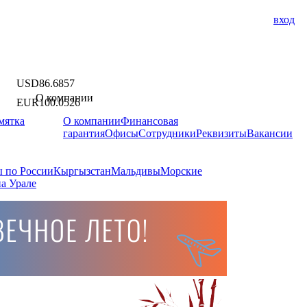
вход
USD
86.6857
О компании
EUR
100.0526
мятка
О компании
Финансовая
гарантия
Офисы
Сотрудники
Реквизиты
Вакансии
 по России
Кыргызстан
Мальдивы
Морские
а Урале