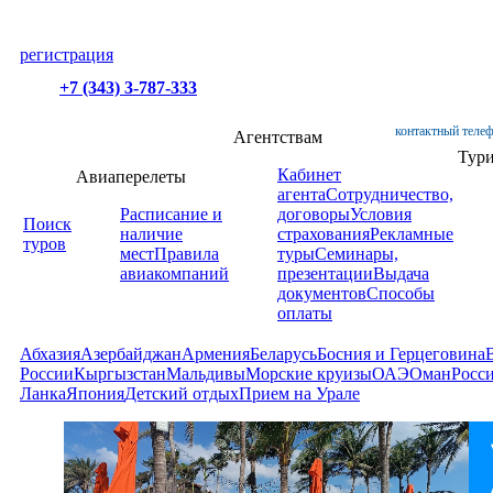
регистрация
+7 (343) 3-787-333
контактный телеф
Агентствам
Тур
Кабинет
Авиаперелеты
агента
Сотрудничество,
Расписание и
договоры
Условия
Поиск
наличие
страхования
Рекламные
туров
мест
Правила
туры
Семинары,
авиакомпаний
презентации
Выдача
документов
Способы
оплаты
Абхазия
Азербайджан
Армения
Беларусь
Босния и Герцеговина
России
Кыргызстан
Мальдивы
Морские круизы
ОАЭ
Оман
Росс
Ланка
Япония
Детский отдых
Прием на Урале