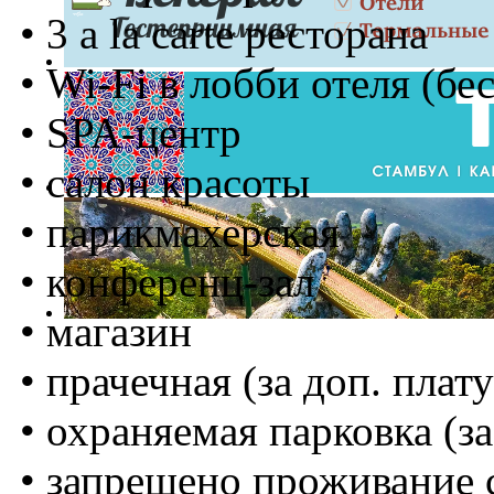
• 3 a la carte ресторана
• Wi-Fi в лобби отеля (бе
• SPA-центр
• салон красоты
• парикмахерская
• конференц-зал
• магазин
• прачечная (за доп. плату
• охраняемая парковка (за
• запрещено проживание