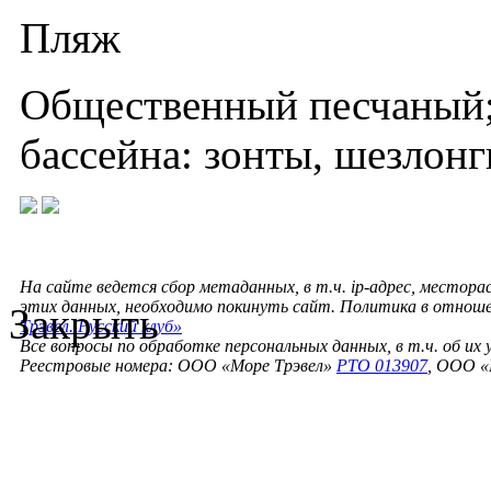
Пляж
Общественный песчаный; 
бассейна: зонты, шезлонг
На сайте ведется сбор метаданных, в т.ч. ip-адрес, местора
этих данных, необходимо покинуть сайт. Политика в отнош
Закрыть
Трэвел. Русский клуб»
Все вопросы по обработке персональных данных, в т.ч. об их
Реестровые номера: ООО «Море Трэвел»
РТО 013907
, ООО «