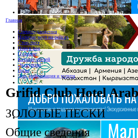
Главная
/
Описание отеля
Спецпредложения
Наличие мест на рейсах
Стоп-лист
Поиск цен
О стране
Каталог отелей
Экскурсии
Визы
Доп. информация и услуги
Grifid Club Hotel Arab
ЗОЛОТЫЕ ПЕСКИ
Общие сведения