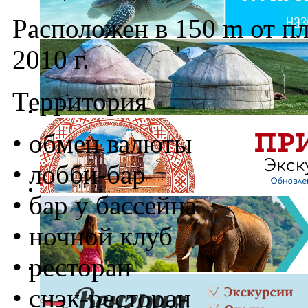
Расположен в 150 m от п
2010 г.
Территория
• обмен валюты
• лобби-бар
• бар у бассейна
• ночной клуб
• ресторан
• снэк-ресторан