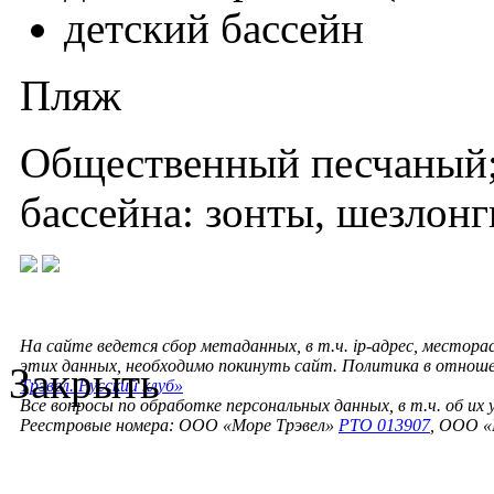
детский бассейн
Пляж
Общественный песчаный; 
бассейна: зонты, шезлонг
На сайте ведется сбор метаданных, в т.ч. ip-адрес, местора
этих данных, необходимо покинуть сайт. Политика в отнош
Закрыть
Трэвел. Русский клуб»
Все вопросы по обработке персональных данных, в т.ч. об их
Реестровые номера: ООО «Море Трэвел»
РТО 013907
, ООО «