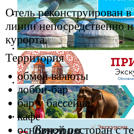
Отель реконструирован в 
линии непосредственно на
курорта.
Территория
обмен валюты
лобби-бар
бар у бассейна
кафе
основной ресторан с т