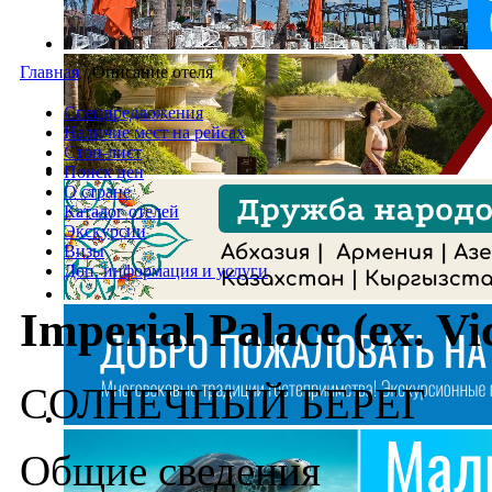
Главная
/
Описание отеля
Спецпредложения
Наличие мест на рейсах
Стоп-лист
Поиск цен
О стране
Каталог отелей
Экскурсии
Визы
Доп. информация и услуги
Imperial Palace (ex. Vi
СОЛНЕЧНЫЙ БЕРЕГ
Общие сведения