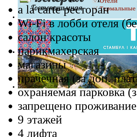
a la carte ресторан
Wi-Fi в лобби отеля (б
салон красоты
парикмахерская
магазины
прачечная (за доп. плат
охраняемая парковка (з
запрещено проживани
9 этажей
4 лифта