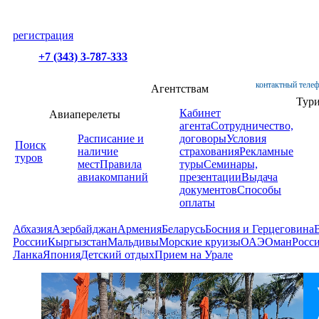
регистрация
+7 (343) 3-787-333
контактный телеф
Агентствам
Тур
Кабинет
Авиаперелеты
агента
Сотрудничество,
Расписание и
договоры
Условия
Поиск
наличие
страхования
Рекламные
туров
мест
Правила
туры
Семинары,
авиакомпаний
презентации
Выдача
документов
Способы
оплаты
Абхазия
Азербайджан
Армения
Беларусь
Босния и Герцеговина
России
Кыргызстан
Мальдивы
Морские круизы
ОАЭ
Оман
Росс
Ланка
Япония
Детский отдых
Прием на Урале