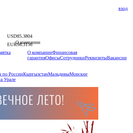
вход
USD
85.3804
О компании
EUR
98.3156
мятка
О компании
Финансовая
гарантия
Офисы
Сотрудники
Реквизиты
Вакансии
 по России
Кыргызстан
Мальдивы
Морские
а Урале