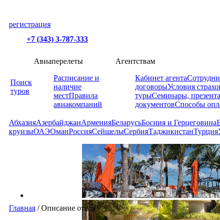
регистрация
+7 (343) 3-787-333
Авиаперелеты
Агентствам
Расписание и
Кабинет агента
Сотрудни
Поиск
наличие
договоры
Условия страхо
туров
мест
Правила
туры
Семинары, презент
авиакомпаний
документов
Способы опл
Абхазия
Азербайджан
Армения
Беларусь
Босния и Герцеговина
круизы
ОАЭ
Оман
Россия
Сейшелы
Сербия
Таджикистан
Турция
Главная
/
Описание отеля