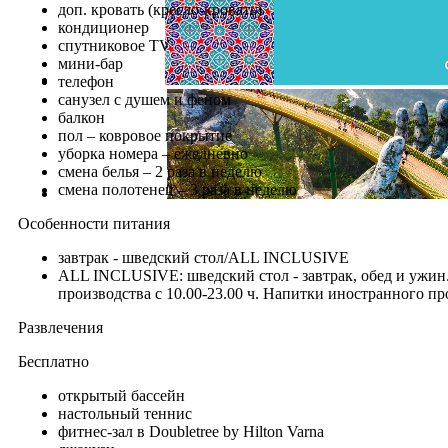
доп. кровать (кресло-кровать)
кондиционер
спутниковое TV
мини-бар
телефон
санузел с душем и феном
балкон
пол – ковровое покрытие
уборка номера – ежедневно
смена белья – 2 раза в неделю
смена полотенец – 3 раза в неделю
Особенности питания
завтрак - шведский стол/ALL INCLUSIVE
ALL INCLUSIVE: шведский стол - завтрак, обед и ужин.
производства с 10.00-23.00 ч. Напитки иностранного про
Развлечения
Бесплатно
открытый бассейн
настольный теннис
фитнес-зал в Doubletree by Hilton Varna