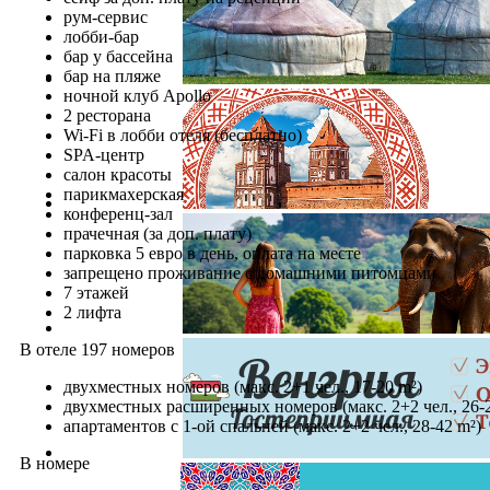
рум-сервис
лобби-бар
бар у бассейна
бар на пляже
ночной клуб Apollo
2 ресторана
Wi-Fi в лобби отеля (бесплатно)
SPA-центр
салон красоты
парикмахерская
конференц-зал
прачечная (за доп. плату)
парковка 5 евро в день, оплата на месте
запрещено проживание с домашними питомцами
7 этажей
2 лифта
В отеле 197 номеров
двухместных номеров (макс. 2+1 чел., 17-20 m²)
двухместных расширенных номеров (макс. 2+2 чел., 26-
апартаментов с 1-ой спальней (макс. 2+2 чел., 28-42 m²)
В номере