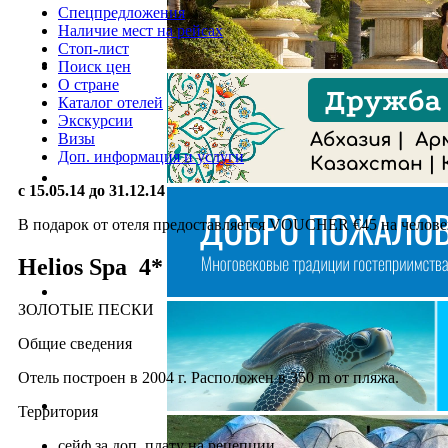
Спецпредложения
Наличие мест на рейсах
Стоп-лист
Поиск цен
О стране
Каталог отелей
Экскурсии
Визы
Доп. информация и услуги
с 15.05.14 до 31.12.14
В подарок от отеля предоставляется VOUCHER €45 на человека
Helios Spa 4*
ЗОЛОТЫЕ ПЕСКИ
Общие сведения
Отель построен в 2004 г. Расположен в 350 m от пляжа.
Территория
сейф за доп. плату на рецепции