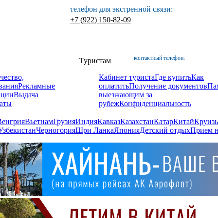
телефон для экстренной связи:
+7 (922) 150-82-09
контактный телефон:
Туристам
чество,
Кабинет туриста
Где купить
Как
вания
Рекламные
оплатить
Получение документов
Па
ации
Выдача
выезжающим за
аты
рубеж
Конфиденциальность
Венгрия
Вьетнам
Грузия
Индия
Кавказ
Казахстан
Катар
Китай
Круизы
Узбекистан
Черногория
Шри Ланка
Япония
Детский отдых
Прием н