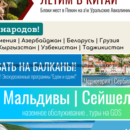
 на период проживания для компенсации расходов по визам для и