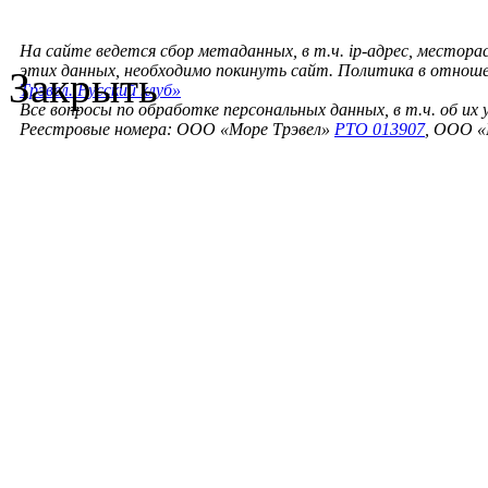
На сайте ведется сбор метаданных, в т.ч. ip-адрес, местора
этих данных, необходимо покинуть сайт. Политика в отнош
Закрыть
Трэвел. Русский клуб»
Все вопросы по обработке персональных данных, в т.ч. об их
Реестровые номера: ООО «Море Трэвел»
РТО 013907
, ООО «