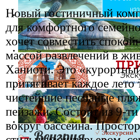
Новый гостиничный комп
для комфортного семейног
хочет совместить спокой
массой развлечений в жи
Ханиоти. Это «курортны
притягивает каждое лето 
чистейшие песчаные пля
пейзажи. Состоит из 9-т
вокруг бассейна. Просто
стильным интерьером, се