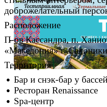
доброжелательный персо
Расположение
П-ов Кассандра, п. Ханио
«Македония» г. Салоники
Территория
Бар и снэк-бар у бассе
Ресторан Renaissance
Spa-центр