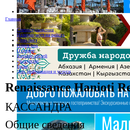
Главная
/
Описание отеля
Спецпредложения
Наличие мест на рейсах
Стоп-лист
Поиск цен
О стране
Каталог отелей
Экскурсии
Визы
Доп. информация и услуги
Renaissance Hanioti R
КАССАНДРА
Общие сведения